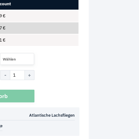
count
19
€
67
€
41
€
Wählen
orb
Atlantische Lachsfliegen
ge