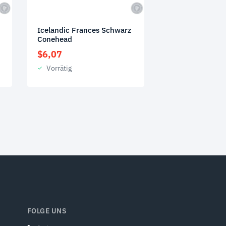
d
Icelandic Frances Schwarz
Conehead
$
6,07
Vorrätig
FOLGE UNS