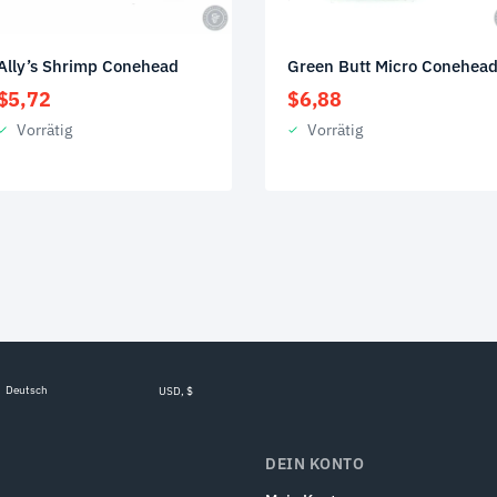
Ally’s Shrimp Conehead
Green Butt Micro Conehea
$
5,72
$
6,88
Vorrätig
Vorrätig
Deutsch
USD, $
DEIN KONTO