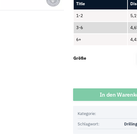
Title
Dis
1-2
5,
3-6
4,
6+
4,
Größe
Menge
In den Warenk
Kategorie:
Schlagwort:
Drillin