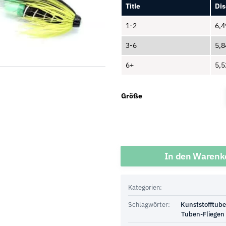
Title
Dis
1-2
6,
3-6
5,
6+
5,
Größe
Menge
In den Warenk
Kategorien:
Schlagwörter:
Kunststofftub
Tuben-Fliegen