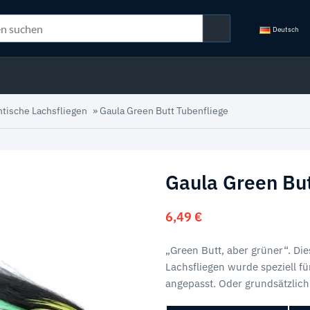
Deutsch
ntische Lachsfliegen
»
Gaula Green Butt Tubenfliege
Gaula Green But
6,49
€
„Green Butt, aber grüner“. Die
Lachsfliegen wurde speziell f
angepasst. Oder grundsätzlich