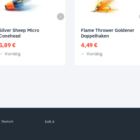
Silver Sheep Micro
Flame Thrower Goldener
Conehead
Doppelhaken
5,89
€
4,49
€
Vorrätig
Vorrätig
Deutsch
EUR, €