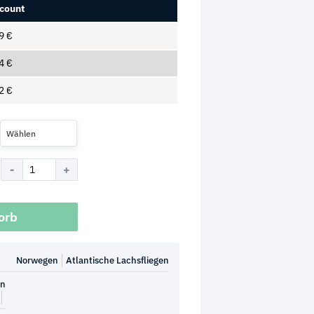
count
49
€
84
€
52
€
Wählen
orb
Norwegen
Atlantische Lachsfliegen
en