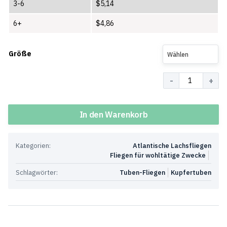
3-6
$
5,14
6+
$
4,86
Größe
Wählen
Menge
In den Warenkorb
Kategorien:
Atlantische Lachsfliegen
Fliegen für wohltätige Zwecke
Schlagwörter:
Tuben-Fliegen
Kupfertuben