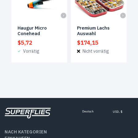
Haugur Micro
Premium Lachs
Conehead
Auswahl
$
5,72
$
174,15
Vorrätig
Nicht vorrätig
Deutsch
USD, $
NACH KATEGORIEN