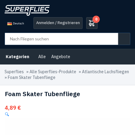
0
Anmelden / Registrieren
Deutsch
Kategorien
Alle
Angebote
Superflies
»
Alle Superflies-Produkte
»
Atlantische Lachsfliegen
»
Foam Skater Tubenfliege
Foam Skater Tubenfliege
4,89
€
🔍