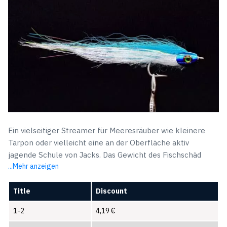
Ein vielseitiger Streamer für Meeresräuber wie kleinere
Tarpon oder vielleicht eine an der Oberfläche aktiv
jagende Schule von Jacks. Das Gewicht des Fischschäd
...Mehr anzeigen
Title
Discount
1-2
4,19
€