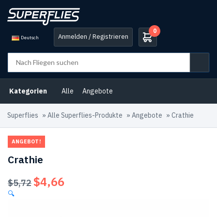
0
Anmelden / Registrieren
Deutsch
Kategorien
Alle
Angebote
Superflies
»
Alle Superflies-Produkte
»
Angebote
»
Crathie
ANGEBOT!
Crathie
$
4,66
Ursprünglicher
Aktueller
$
5,72
Preis
Preis
🔍
war:
ist:
$5,72
$4,66.