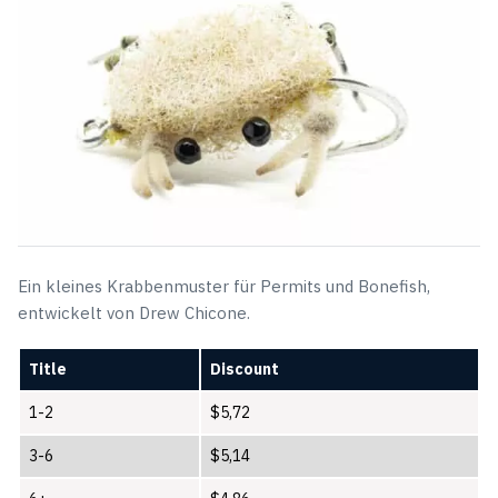
Ein kleines Krabbenmuster für Permits und Bonefish,
entwickelt von Drew Chicone.
Title
Discount
1-2
$
5,72
3-6
$
5,14