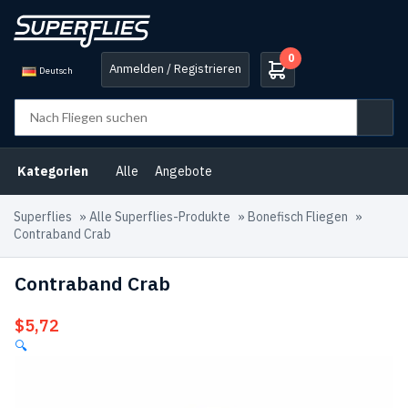
0
Anmelden / Registrieren
Deutsch
Kategorien
Alle
Angebote
Superflies
»
Alle Superflies-Produkte
»
Bonefisch Fliegen
»
Contraband Crab
Contraband Crab
$
5,72
🔍