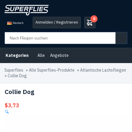
0
Anmelden / Registrieren
Deutsch
Kategorien
Alle
Angebote
Superflies
»
Alle Superflies-Produkte
»
Atlantische Lachsfliegen
»
Collie Dog
Collie Dog
$
3,73
🔍