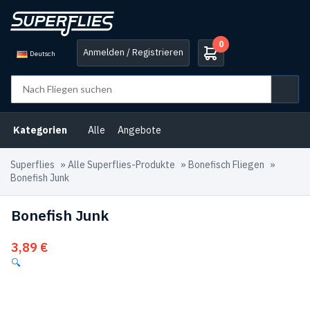
0
Anmelden / Registrieren
Deutsch
Kategorien
Alle
Angebote
Superflies
»
Alle Superflies-Produkte
»
Bonefisch Fliegen
»
Bonefish Junk
Bonefish Junk
3,89
€
🔍