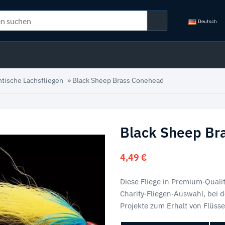
Deutsch
ntische Lachsfliegen
»
Black Sheep Brass Conehead
Black Sheep Br
4,49
€
Diese Fliege in Premium‑Qualitä
Charity‑Fliegen‑Auswahl, bei de
Projekte zum Erhalt von Flüss