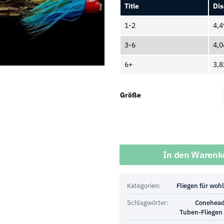
Title
Dis
1-2
4,
3-6
4,
6+
3,
Größe
Menge
In den Warenk
Kategorien:
Fliegen für woh
Schlagwörter:
Conehea
Tuben-Fliegen