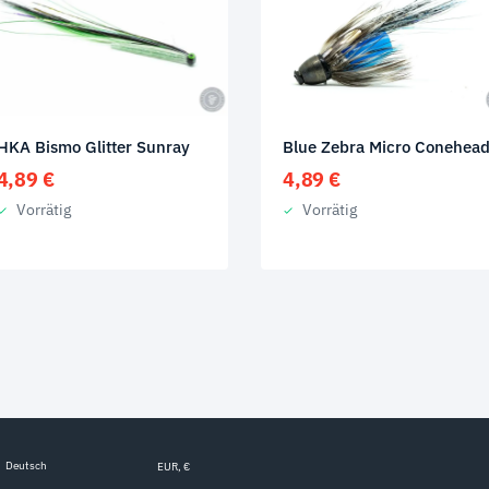
HKA Bismo Glitter Sunray
Blue Zebra Micro Conehea
4,89
€
4,89
€
Vorrätig
Vorrätig
Deutsch
EUR, €