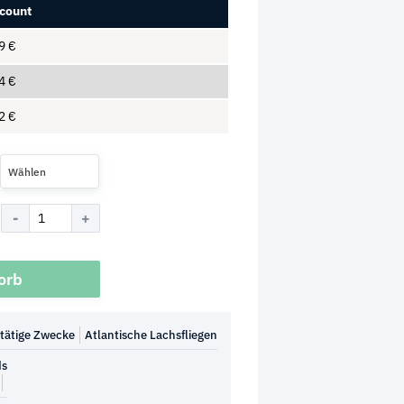
count
49
€
04
€
82
€
Wählen
orb
ltätige Zwecke
Atlantische Lachsfliegen
ds