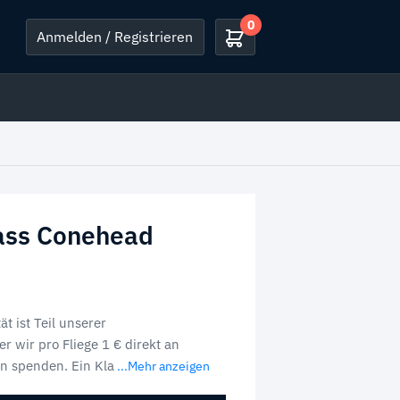
0
Anmelden / Registrieren
ass Conehead
t ist Teil unserer
r wir pro Fliege 1 € direkt an
en spenden. Ein Kla
...Mehr anzeigen