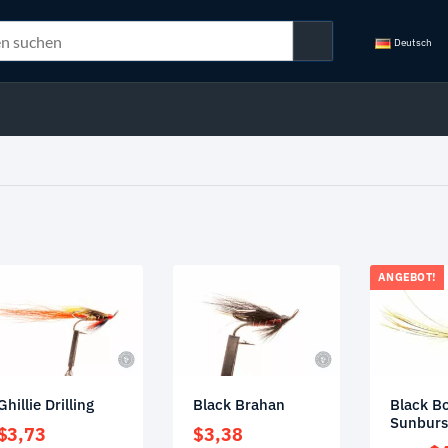
Deutsch
ANGEBOT!
Ghillie Drilling
Black Brahan
Black B
Sunburst
$
3,73
$
3,38