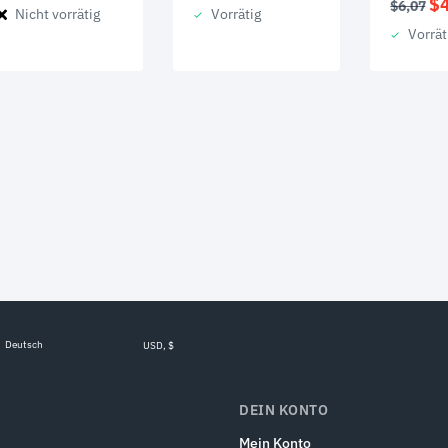
Ur
$
$
6,07
Nicht vorrätig
Vorrätig
Pr
Vorrät
wa
$6
Deutsch
USD, $
DEIN KONTO
Mein Konto