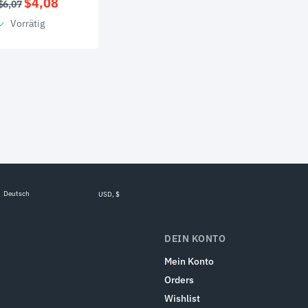
Ursprünglicher
Aktueller
$
4,08
$
6,07
Preis
Preis
Vorrätig
war:
ist:
$6,07
$4,08.
Deutsch
USD, $
DEIN KONTO
Mein Konto
Orders
Wishlist