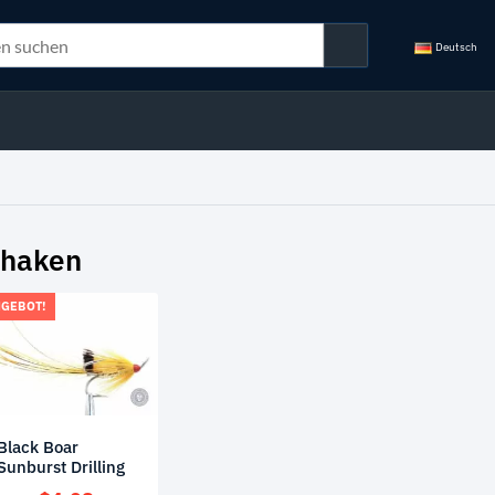
Deutsch
shaken
GEBOT!
Black Boar
Sunburst Drilling