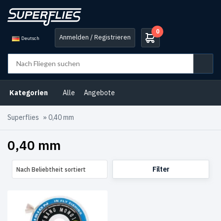
0
Anmelden / Registrieren
Deutsch
Produkt-
Kategorien
Vorfächer
Kategorien
Alle
Angebote
und
Tippets
(1)
Superflies
»
0,40 mm
Produkt-
Schlagwörter
0,40 mm
Vorfächer
und
Filter
Nach Beliebtheit sortiert
Tippets
(1)
Produkt
Size