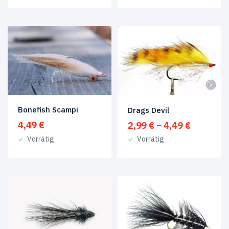
ANGEBOT!
Bonefish Scampi
Drags Devil
Preisspa
4,49
€
2,99
€
–
4,49
€
2,99 €
Vorrätig
Vorrätig
bis
4,49 €