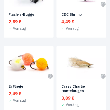
6
(1)
Flash-a-Bugger
CDC Shrimp
8
(11)
2,89
€
4,49
€
Vorrätig
Vorrätig
10
(11)
14
(6)
16
(3)
Ei Fliege
Crazy Charlie
Hantelaugen
2,49
€
3,89
€
Vorrätig
Vorrätig