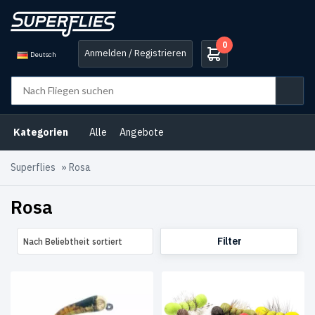
0
Anmelden / Registrieren
Deutsch
Produkt-
Kategorien
Angebote
(3)
Kategorien
Alle
Angebote
Äsche
(5)
Superflies
»
Rosa
Atlantische
Lachsfliegen
(10)
Rosa
B2B-
Auswahl
(4)
Filter
Nach Beliebtheit sortiert
Barsch
(5)
Bonefisch
Fliegen
(3)