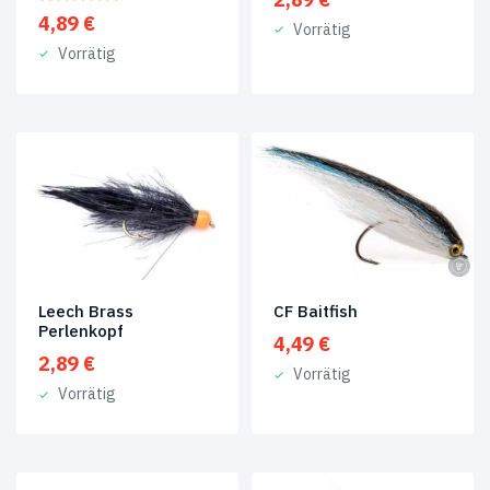
4,89
€
Vorrätig
Norwegen
(1)
Vorrätig
Nymphen
(3)
Rapfen
(2)
Raubfisch-
Fliegen
(1)
Saibling
(2)
Salzwasserfliegen
(4)
Leech Brass
CF Baitfish
Steelhead-
Perlenkopf
4,49
€
Fliegen
(2)
2,89
€
Vorrätig
Vorrätig
Streamer
(3)
Streifenbarsch
(1)
Würmer