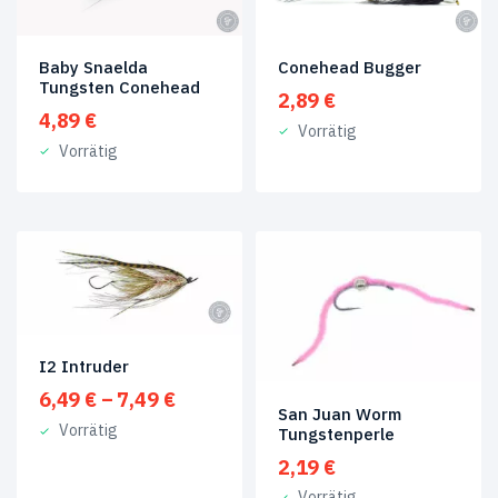
Baby Snaelda
Conehead Bugger
Tungsten Conehead
2,89
€
4,89
€
Vorrätig
Vorrätig
I2 Intruder
Preisspanne:
6,49
€
–
7,49
€
San Juan Worm
6,49 €
Vorrätig
Tungstenperle
bis
2,19
€
7,49 €
Vorrätig