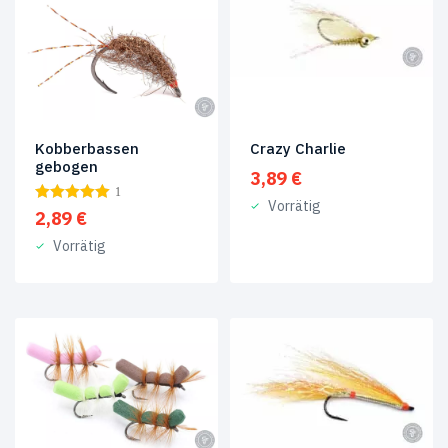
&
Blutegel
(7)
Produkt-
Schlagwörter
Aluminiumtube
(1)
Kobberbassen
Crazy Charlie
gebogen
3,89
€
Coneheads
(2)
1
Vorrätig
2,89
€
Einzelhakenfliegen
(1)
Vorrätig
Forellenfliegen
(4)
Hechtfliegen
(1)
Kunststofftuben
(1)
Kupfertuben
(1)
Küsten-