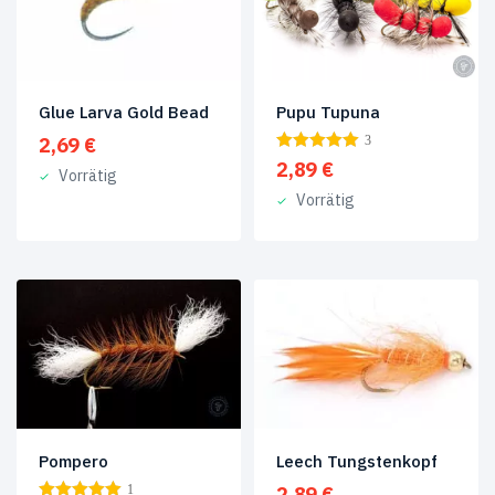
Eisangeln
(4)
Fliegen
für
Glue Larva Gold Bead
Pupu Tupuna
wohltätige
2,69
€
3
Zwecke
(3)
2,89
€
Vorrätig
Vorrätig
Forellenfliegen
(13)
Garnelen
&
Krabben
(2)
Hechtfliegen
(1)
Island
(5)
Königslachs
(1)
Pompero
Leech Tungstenkopf
Meerforellenfliegen
(8)
1
2,89
€