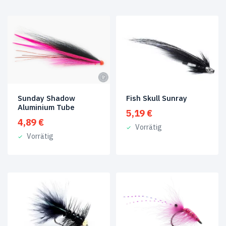
Finnland
(1)
Produkt
Size
#1
(1)
#6
(1)
#8
(1)
Sunday Shadow
Fish Skull Sunray
Aluminium Tube
5,19
€
#4
(13)
4,89
€
Vorrätig
Vorrätig
#12
(10)
#4
(1)
1/0
(3)
1
(4)
2
(5)