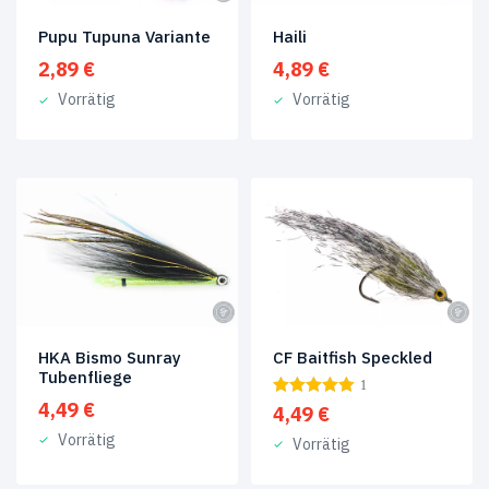
Meerforellenfliegen
(6)
Pupu Tupuna Variante
Haili
Poppers
(1)
2,89
€
4,89
€
Vorrätig
Vorrätig
Salzwasserfliegen
(3)
Steelhead
(1)
Streamer
(4)
Trockenfliegen
(4)
Tuben-
Fliegen
(6)
Tungstentuben
(1)
HKA Bismo Sunray
CF Baitfish Speckled
Tubenfliege
1
Von
4,49
€
4,49
€
Fly
Vorrätig
Vorrätig
Fishing
Team