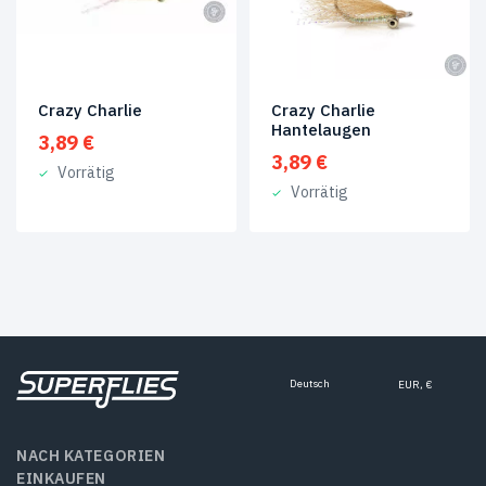
Produkt
Size
#4
(2)
Crazy Charlie
Crazy Charlie
8
(2)
Hantelaugen
3,89
€
3,89
€
Vorrätig
Vorrätig
Deutsch
EUR, €
NACH KATEGORIEN
EINKAUFEN