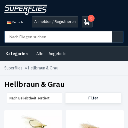
0
Anmelden / Registrieren
Deutsch
Produkt-
Kategorien
Bonefisch
Kategorien
Alle
Angebote
Fliegen
(2)
Garnelen
Superflies
»
Hellbraun & Grau
&
Krabben
(2)
Hellbraun & Grau
Salzwasserfliegen
(2)
Filter
Nach Beliebtheit sortiert
Produkt-
Schlagwörter
Salzwasserfliegen
(2)