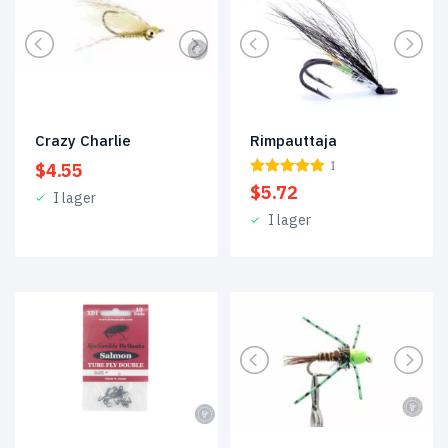
Crazy Charlie
Rimpauttaja
$
4.55
1
$
5.72
I lager
I lager