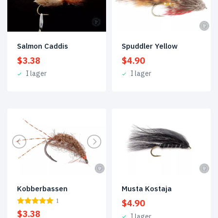
Salmon Caddis
Spuddler Yellow
$
3.38
$
4.90
I lager
I lager
Kobberbassen
Musta Kostaja
1
$
4.90
$
3.38
I lager