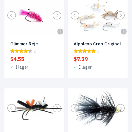
Glimmer Reje
Alphlexo Crab Original
2
1
$
4.55
$
7.59
I lager
I lager