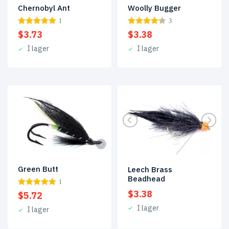
Chernobyl Ant
Woolly Bugger
1
3
$
3.73
$
3.38
I lager
I lager
Green Butt
Leech Brass
Beadhead
1
$
3.38
$
5.72
I lager
I lager