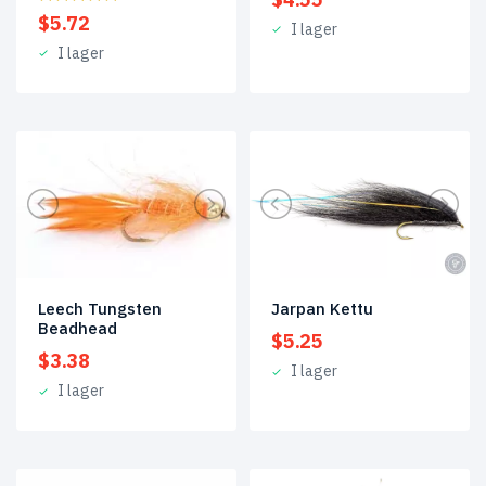
$
5.72
I lager
I lager
Leech Tungsten
Jarpan Kettu
Beadhead
$
5.25
$
3.38
I lager
I lager