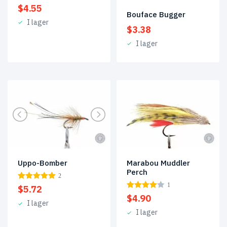
$
4.55
Bouface Bugger
I lager
$
3.38
I lager
Marabou Muddler
Uppo-Bomber
Perch
2
1
$
5.72
$
4.90
I lager
I lager