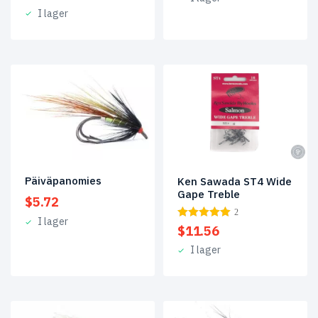
I lager
Päiväpanomies
Ken Sawada ST4 Wide
Gape Treble
$
5.72
2
I lager
$
11.56
I lager