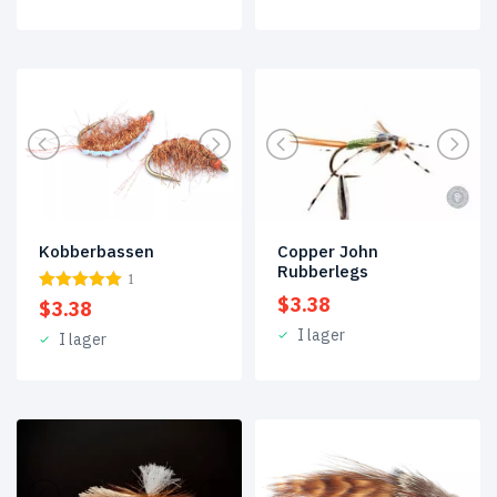
Kobberbassen
Copper John
Rubberlegs
1
$
3.38
$
3.38
I lager
I lager