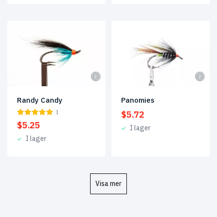
Randy Candy
Panomies
1
$
5.72
$
5.25
I lager
I lager
Visa mer