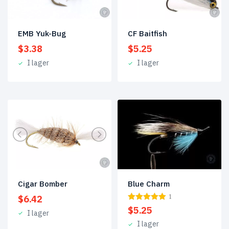
EMB Yuk-Bug
CF Baitfish
$
3.38
$
5.25
I lager
I lager
Blue Charm
Cigar Bomber
1
$
6.42
$
5.25
I lager
I lager