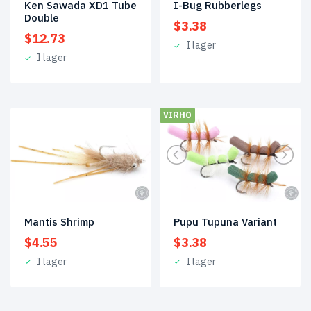
Ken Sawada XD1 Tube
I-Bug Rubberlegs
Double
$
3.38
$
12.73
I lager
I lager
VIRHO
Mantis Shrimp
Pupu Tupuna Variant
$
4.55
$
3.38
I lager
I lager