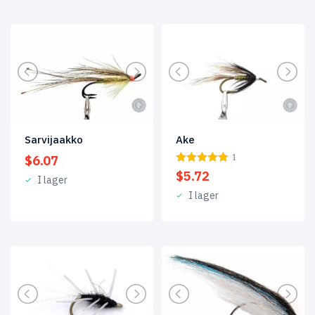
Sarvijaakko
Ake
$
6.07
1
$
5.72
I lager
I lager