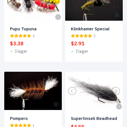
Pupu Tupuna
Klinkhamer Special
3
3
$
3.38
$
2.91
I lager
I lager
Pompero
Supertinseli Beadhead
1
$
4.55