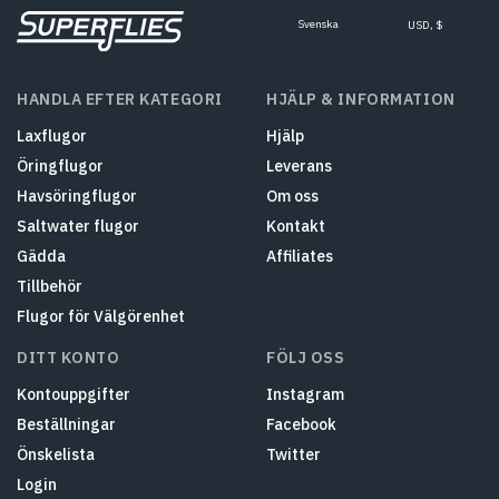
Svenska
USD, $
HANDLA EFTER KATEGORI
HJÄLP & INFORMATION
Laxflugor
Hjälp
Öringflugor
Leverans
Havsöringflugor
Om oss
Saltwater flugor
Kontakt
Gädda
Affiliates
Tillbehör
Flugor för Välgörenhet
DITT KONTO
FÖLJ OSS
Kontouppgifter
Instagram
Beställningar
Facebook
Önskelista
Twitter
Login