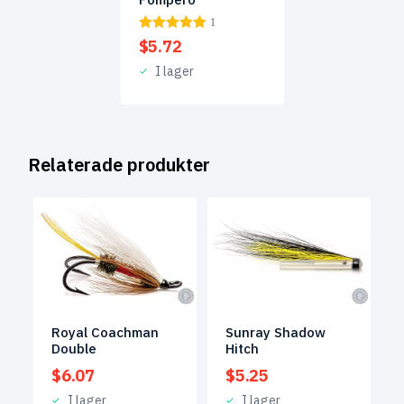
1
$
5.72
I lager
Relaterade produkter
Royal Coachman
Sunray Shadow
Double
Hitch
$
6.07
$
5.25
I lager
I lager