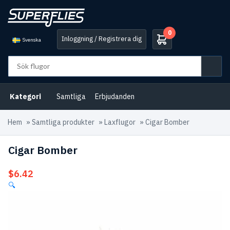
0
Inloggning / Registrera dig
Svenska
Kategori
Samtliga
Erbjudanden
Hem
»
Samtliga produkter
»
Laxflugor
»
Cigar Bomber
Cigar Bomber
$
6.42
🔍