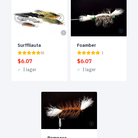
Surffilauta
Foamber
16
1
$
6.07
$
6.07
I lager
I lager
Pompero