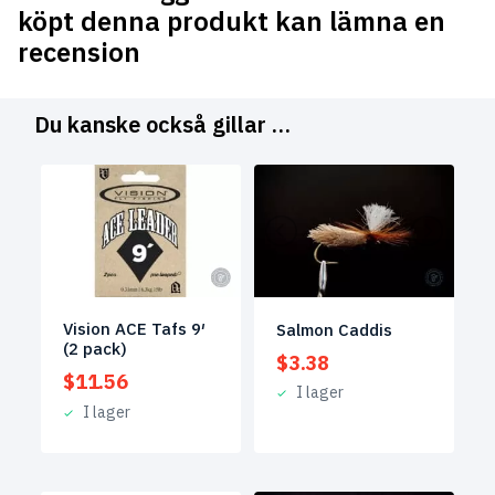
köpt denna produkt kan lämna en
recension
Du kanske också gillar …
Vision ACE Tafs 9′
Salmon Caddis
(2 pack)
$
3.38
$
11.56
I lager
I lager