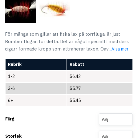
För många som gillar att fiska lax på torrfluga, är just
Bomber flugan för detta. Det är något speciellt med dess
cigarr formade kropp som attraherar laxen. Oav
...Visa mer
Rubrik
Rabatt
1-2
$
6.42
3-6
$
5.77
6+
$
5.45
Färg
Välj
Storlek
Välj