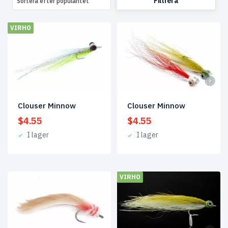
Filtrera
Sortera efter popularitet
VIRHO
Clouser Minnow
Clouser Minnow
$
4.55
$
4.55
I lager
I lager
VIRHO
REA!