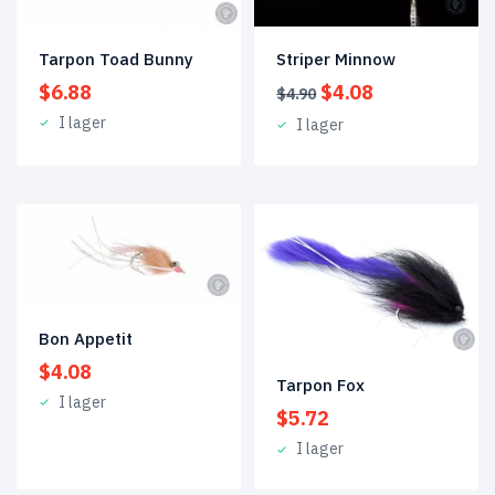
Tarpon Toad Bunny
Striper Minnow
Det
Det
$
6.88
$
4.08
$
4.90
ursprungliga
nuvarande
I lager
I lager
priset
priset
var:
är:
$4.90.
$4.08.
Bon Appetit
$
4.08
Tarpon Fox
I lager
$
5.72
I lager