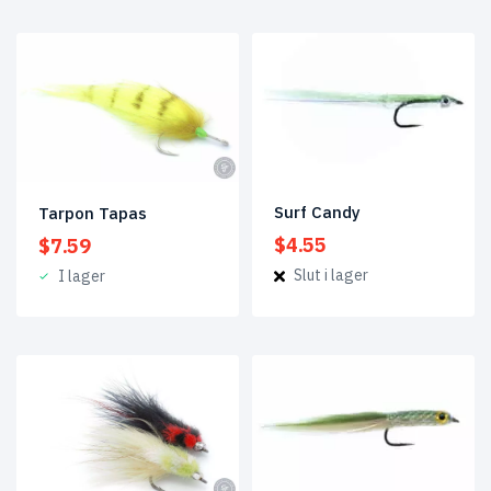
Surf Candy
Tarpon Tapas
$
4.55
$
7.59
Slut i lager
I lager