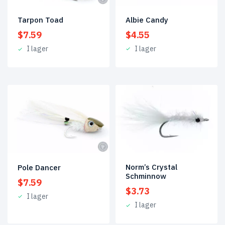
Albie Candy
Tarpon Toad
$
4.55
$
7.59
I lager
I lager
Norm’s Crystal
Pole Dancer
Schminnow
$
7.59
$
3.73
I lager
I lager