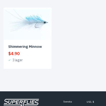
Shimmering Minnow
$
4.90
I lager
Svenska
USD, $