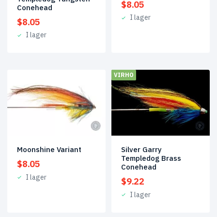
$
8.05
Conehead
I lager
$
8.05
I lager
VIRHO
Moonshine Variant
Silver Garry
Templedog Brass
$
8.05
Conehead
I lager
$
9.22
I lager