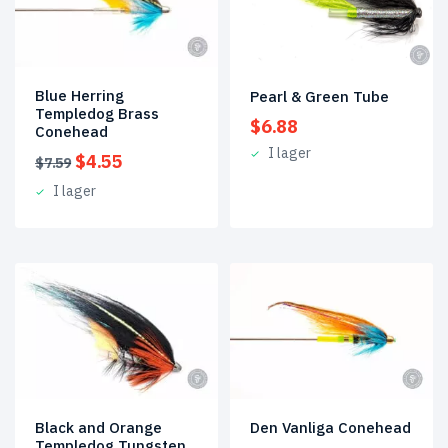
Blue Herring
Pearl & Green Tube
Templedog Brass
$
6.88
Conehead
I lager
Det
Det
$
4.55
$
7.59
ursprungliga
nuvarande
I lager
priset
priset
var:
är:
$7.59.
$4.55.
Black and Orange
Den Vanliga Conehead
Templedog Tungsten