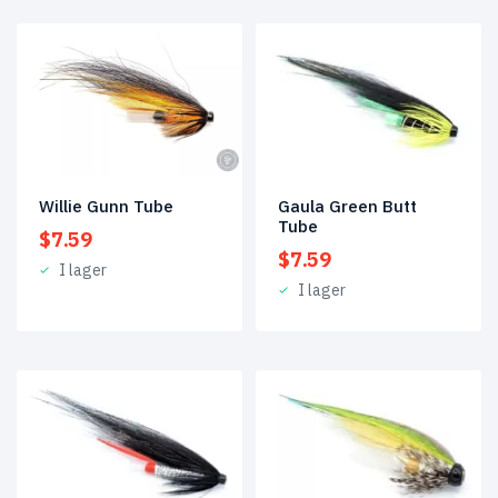
Gaula Green Butt
Willie Gunn Tube
Tube
$
7.59
$
7.59
I lager
I lager