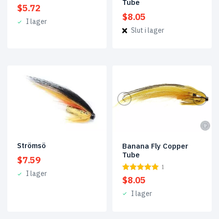
Tube
$
5.72
$
8.05
I lager
Slut i lager
Strömsö
Banana Fly Copper
Tube
$
7.59
1
I lager
$
8.05
I lager