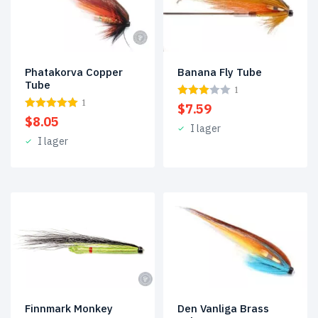
Phatakorva Copper
Banana Fly Tube
Tube
1
1
$
7.59
$
8.05
I lager
I lager
Den Vanliga Brass
Finnmark Monkey