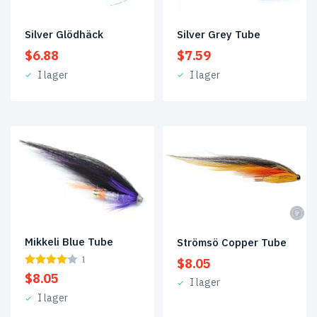
Silver Glödhäck
Silver Grey Tube
$
6.88
$
7.59
I lager
I lager
Mikkeli Blue Tube
Strömsö Copper Tube
1
$
8.05
$
8.05
I lager
I lager