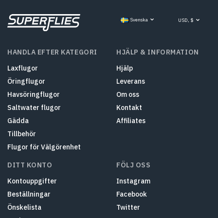
Svenska
USD, $
HANDLA EFTER KATEGORI
HJÄLP & INFORMATION
Laxflugor
Hjälp
Öringflugor
Leverans
Havsöringflugor
Om oss
Saltwater flugor
Kontakt
Gädda
Affiliates
Tillbehör
Flugor för Välgörenhet
DITT KONTO
FÖLJ OSS
Kontouppgifter
Instagram
Beställningar
Facebook
Önskelista
Twitter