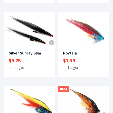
Röytäjä
Silver Sunray Slim
$
7.59
$
5.25
I lager
I lager
REA!