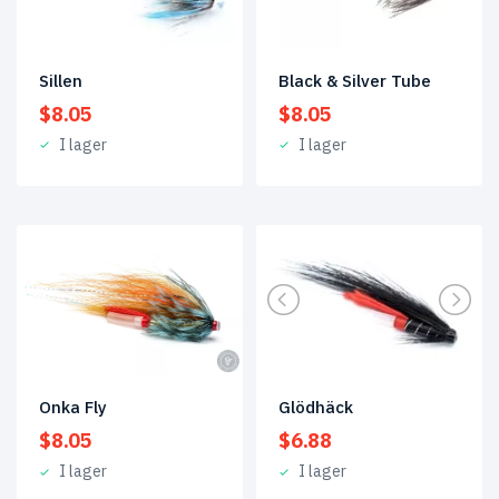
Sillen
Black & Silver Tube
$
8.05
$
8.05
I lager
I lager
Onka Fly
Glödhäck
$
8.05
$
6.88
I lager
I lager