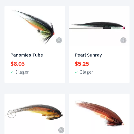
Panomies Tube
Pearl Sunray
$
8.05
$
5.25
I lager
I lager