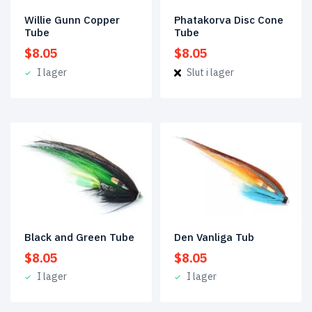
Phatakorva Disc Cone
Willie Gunn Copper
Tube
Tube
$
8.05
$
8.05
Slut i lager
I lager
Black and Green Tube
Den Vanliga Tub
$
8.05
$
8.05
I lager
I lager