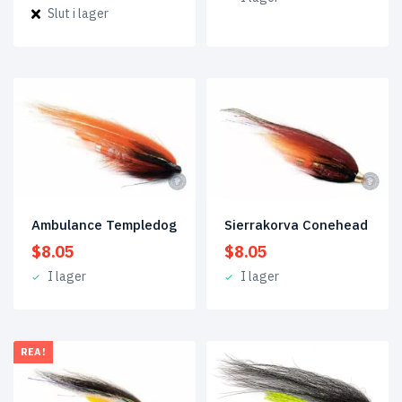
Slut i lager
Ambulance Templedog
Sierrakorva Conehead
$
8.05
$
8.05
I lager
I lager
REA!