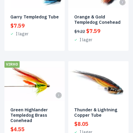
Garry Templedog Tube
Orange & Gold
Templedog Conehead
$
7.59
Det
Det
$
7.59
$
9.22
I lager
ursprungliga
nuvarande
I lager
priset
priset
var:
är:
$9.22.
$7.59.
VIRHO
Green Highlander
Thunder & Lightning
Templedog Brass
Copper Tube
Conehead
$
8.05
$
4.55
I lager