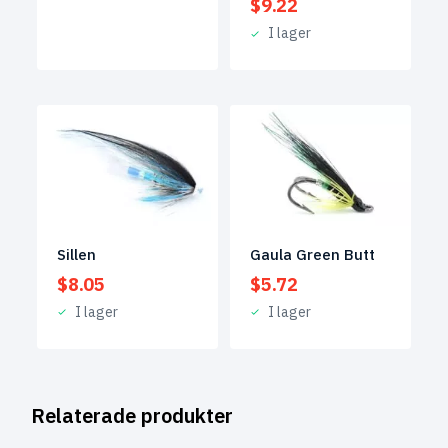
$
9.22
I lager
Sillen
Gaula Green Butt
$
8.05
$
5.72
I lager
I lager
Relaterade produkter