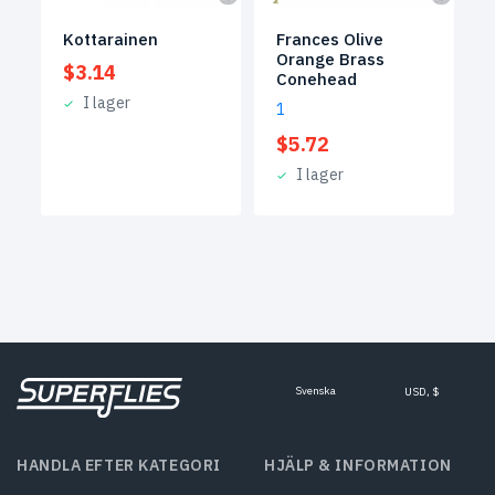
Kottarainen
Frances Olive
Orange Brass
$
3.14
Conehead
I lager
1
$
5.72
I lager
Svenska
USD, $
HANDLA EFTER KATEGORI
HJÄLP & INFORMATION