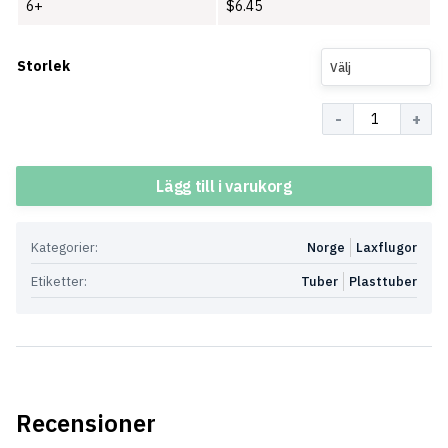
6+
$
6.45
Storlek
Välj
Antal
Lägg till i varukorg
Kategorier:
Norge
Laxflugor
Etiketter:
Tuber
Plasttuber
Recensioner