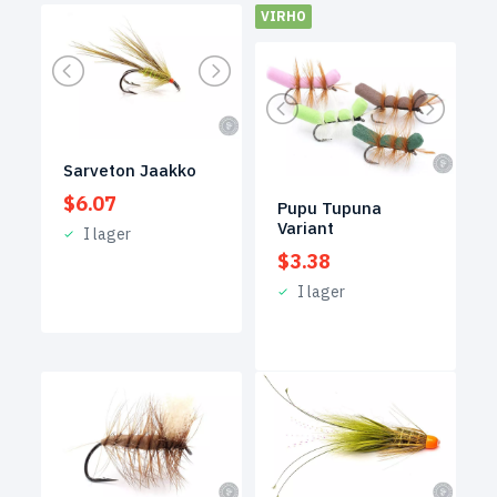
VIRHO
Sarveton Jaakko
$
6.07
Pupu Tupuna
Variant
I lager
$
3.38
I lager