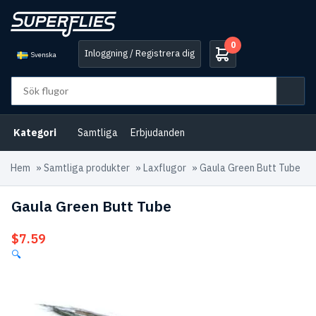
0
Inloggning / Registrera dig
Svenska
Kategori
Samtliga
Erbjudanden
Hem
»
Samtliga produkter
»
Laxflugor
»
Gaula Green Butt Tube
Gaula Green Butt Tube
$
7.59
🔍