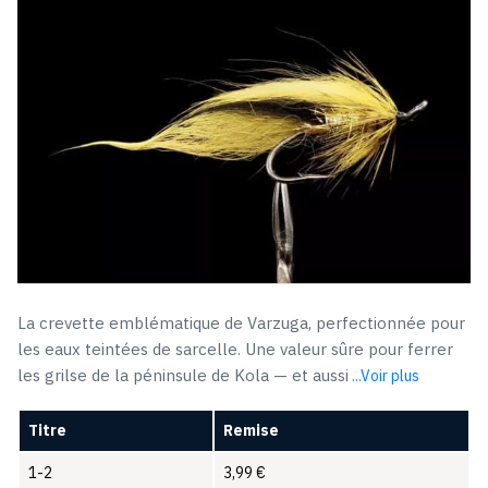
était :
est :
5,19 €.
3,99 €.
La crevette emblématique de Varzuga, perfectionnée pour
les eaux teintées de sarcelle. Une valeur sûre pour ferrer
les grilse de la péninsule de Kola — et aussi
...Voir plus
Titre
Remise
1-2
3,99
€