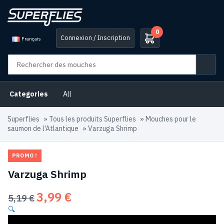
0
Connexion / Inscription
Français
Categories
All
Superflies
»
Tous les produits Superflies
»
Mouches pour le
saumon de l'Atlantique
»
Varzuga Shrimp
PROMO !
Varzuga Shrimp
3,99
€
Le
Le
5,19
€
prix
prix
🔍
initial
actuel