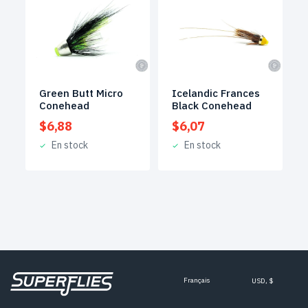
Green Butt Micro
Icelandic Frances
Conehead
Black Conehead
$
6,88
$
6,07
En stock
En stock
Français
USD, $