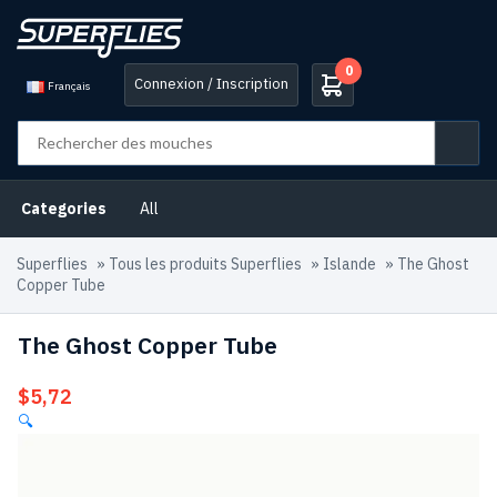
0
Connexion / Inscription
Français
Categories
All
Superflies
»
Tous les produits Superflies
»
Islande
»
The Ghost
Copper Tube
The Ghost Copper Tube
$
5,72
🔍