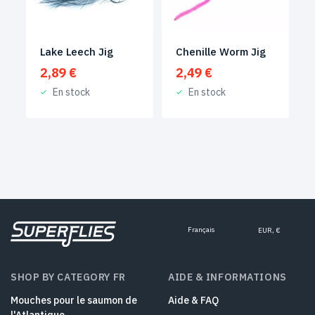
Lake Leech Jig
Chenille Worm Jig
2,89
€
2,49
€
En stock
En stock
Français
EUR, €
SHOP BY CATEGORY FR
AIDE & INFORMATIONS
Mouches pour le saumon de
Aide & FAQ