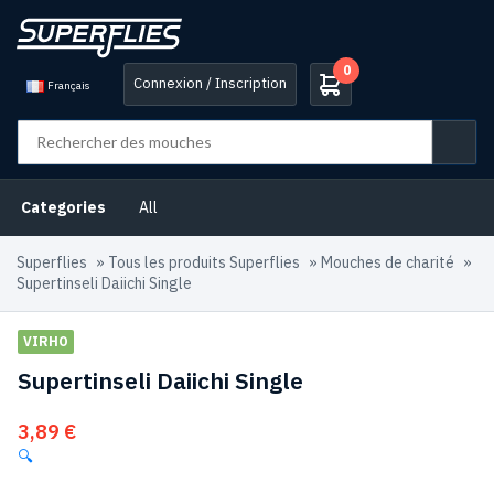
0
Connexion / Inscription
Français
Categories
All
Superflies
»
Tous les produits Superflies
»
Mouches de charité
»
Supertinseli Daiichi Single
VIRHO
Supertinseli Daiichi Single
3,89
€
🔍