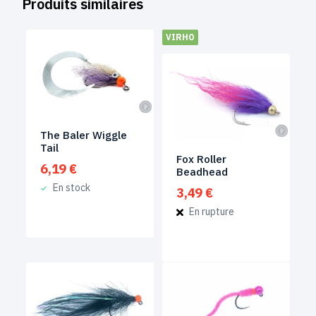
Produits similaires
VIRHO
The Baler Wiggle
Tail
Fox Roller
6,19
€
Beadhead
En stock
3,49
€
En rupture