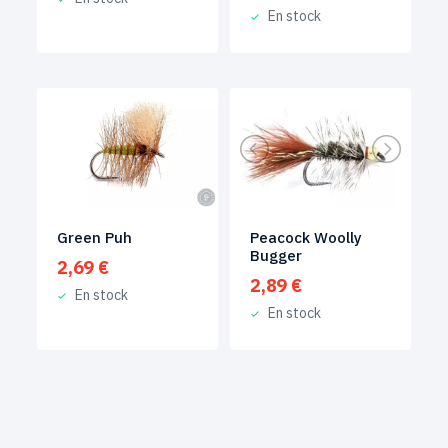
En stock
Green Puh
Peacock Woolly
Bugger
2,69
€
2,89
€
En stock
En stock