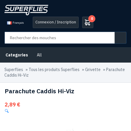
0
Connexion / Inscription
Français
Categories
All
Superflies
»
Tous les produits Superflies
»
Grivette
»
Parachute
Caddis Hi-Viz
Parachute Caddis Hi-Viz
2,89
€
🔍