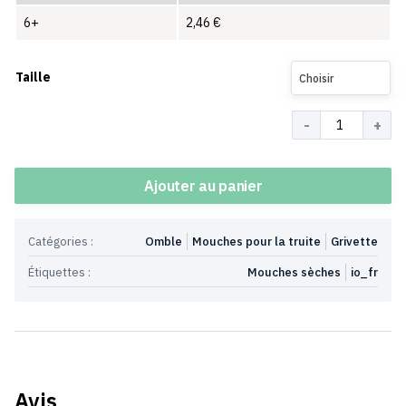
6+
2,46
€
Taille
Choisir
Quantité
Ajouter au panier
Catégories :
Omble
Mouches pour la truite
Grivette
Étiquettes :
Mouches sèches
io_fr
Avis