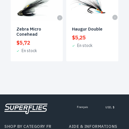
Zebra Micro
Haugur Double
Conehead
$
5,25
$
5,72
En stock
En stock
Français
USD, $
SHOP BY CATEGORY FR
AIDE & INFORMATIONS