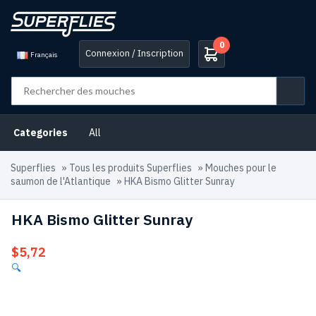
0
Connexion / Inscription
Français
Categories
All
Superflies
»
Tous les produits Superflies
»
Mouches pour le
saumon de l'Atlantique
»
HKA Bismo Glitter Sunray
HKA Bismo Glitter Sunray
$
5,72
🔍