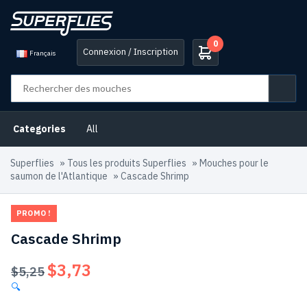
0
Connexion / Inscription
Français
Categories
All
Superflies
»
Tous les produits Superflies
»
Mouches pour le
saumon de l'Atlantique
»
Cascade Shrimp
PROMO !
Cascade Shrimp
$
3,73
Le
Le
$
5,25
prix
prix
🔍
initial
actuel