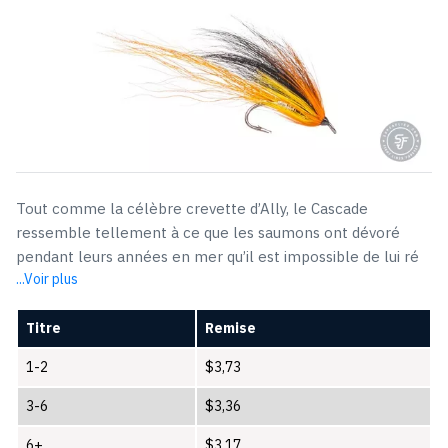
était :
est :
$5,25.
$3,73.
Tout comme la célèbre crevette d’Ally, le Cascade
ressemble tellement à ce que les saumons ont dévoré
pendant leurs années en mer qu’il est impossible de lui ré
...Voir plus
Titre
Remise
1-2
$
3,73
3-6
$
3,36
6+
$
3,17