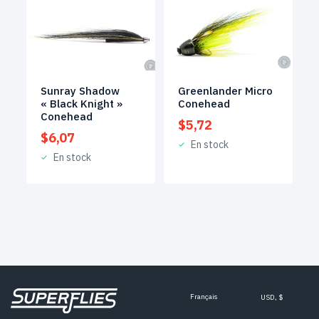
Sunray Shadow
Greenlander Micro
« Black Knight »
Conehead
Conehead
$
5,72
$
6,07
En stock
En stock
Français
USD, $