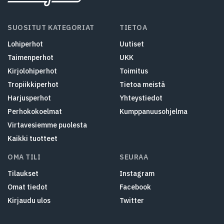
SUOSITUT KATEGORIAT
TIETOA
Lohiperhot
Uutiset
Taimenperhot
UKK
Kirjolohiperhot
Toimitus
Tropiikkiperhot
Tietoa meistä
Harjusperhot
Yhteystiedot
Perhokokoelmat
Kumppanuusohjelma
Virtavesiemme puolesta
Kaikki tuotteet
OMA TILI
SEURAA
Tilaukset
Instagram
Omat tiedot
Facebook
Kirjaudu ulos
Twitter