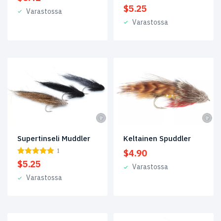
$
5.25
Varastossa
1
(7)
Varastossa
2
(54)
2/0
(1)
4
(198)
6
(167)
8
(129)
Supertinseli Muddler
Keltainen Spuddler
10
(83)
1
$
4.90
$
5.25
12
(39)
Varastossa
Varastossa
14
(13)
16
(2)