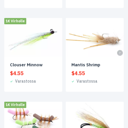
1€ Virholle
Clouser Minnow
Mantis Shrimp
$
4.55
$
4.55
Varastossa
Varastossa
1€ Virholle