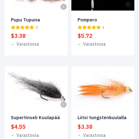
puolesta
(23)
Ahrex
(3)
Pupu Tupuna
Pompero
3
1
Argentiina
(8)
$
3.38
$
5.72
B2B
Varastossa
Varastossa
Selection
(32)
Bonefish
&
Permit
(34)
Harjusperhot
(6)
Islanti
(10)
Ken
Supertinseli Kuulapää
Liitsi tungstenkuulalla
Sawada
(4)
$
4.55
$
3.38
King
Varastossa
Varastossa