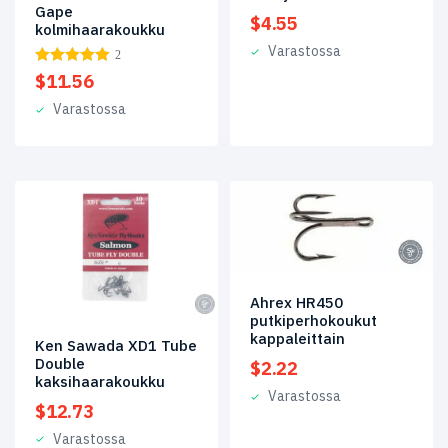
Gape
$
4.55
kolmihaarakoukku
Varastossa
2
$
11.56
Varastossa
Ahrex HR450
putkiperhokoukut
kappaleittain
Ken Sawada XD1 Tube
Double
$
2.22
kaksihaarakoukku
Varastossa
$
12.73
Varastossa