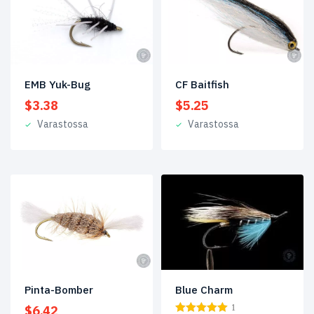
Fishing
Team
Finland
(1)
Kaksihaaraiset
(73)
EMB Yuk-Bug
CF Baitfish
Muoviputket
(1)
$
3.38
$
5.25
Pintaperhot
(11)
Varastossa
Varastossa
Putket
(1)
Yksihaaraiset
(12)
Tuote
Size
#8
(2)
#2
(1)
Blue Charm
Pinta-Bomber
1
$
6.42
1/0
(6)