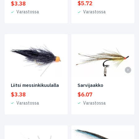
$
5.72
$
3.38
Streamerit
(39)
Varastossa
Varastossa
Striped
Bass
(3)
Taimenperhot
(50)
Tarjoukset
(54)
Tarponiperhot
(2)
Tropiikkiperhot
(36)
Liitsi messinkikuulalla
Sarvijaakko
$
3.38
$
6.07
Venäjä
(21)
Varastossa
Varastossa
Avainsanat
tuotteelle
By
Fly