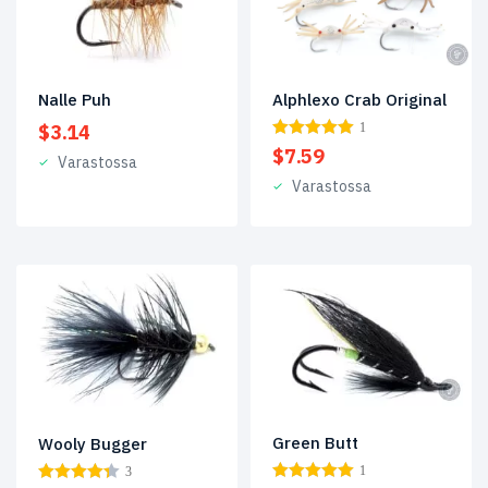
Nymfit,
larvat
ja
pupat
(10)
Nalle Puh
Alphlexo Crab Original
$
3.14
1
Permit
(20)
$
7.59
Varastossa
Pilkkiperhot
(4)
Varastossa
Predator-
perhot
(3)
Rautuperhot
(3)
Shrimps
&
Crabs
(35)
Snook
(4)
Green Butt
Wooly Bugger
1
3
Steelhead
(3)