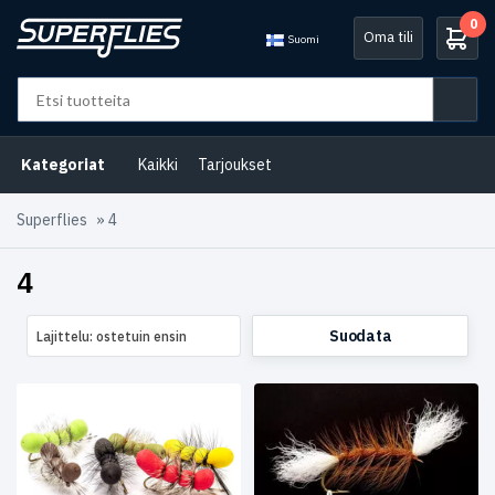
0
Oma tili
Suomi
Osastot
Ahvenperhot
(23)
Kategoriat
Kaikki
Tarjoukset
Katkat
Superflies
»
4
ja
rapuperhot
(11)
4
Kirjolohiperhot
(3)
Suodata
Lajittelu: ostetuin ensin
Kuhaperhot
(4)
Toutain
(16)
Turpa
(2)
Virtavesiemme