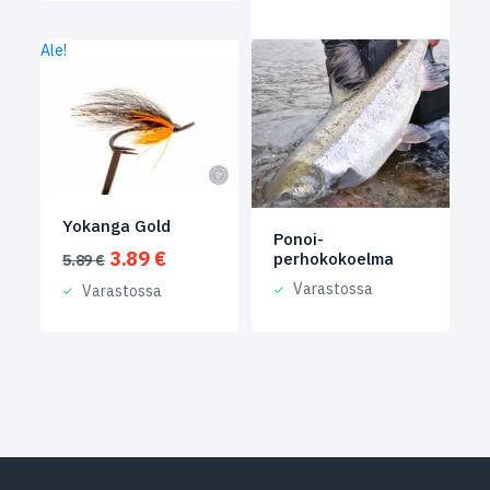
Ale!
Yokanga Gold
Ponoi-
Alkuperäinen
Nykyinen
3.89
€
perhokokoelma
5.89
€
hinta
hinta
Varastossa
Varastossa
oli:
on:
5.89 €.
3.89 €.