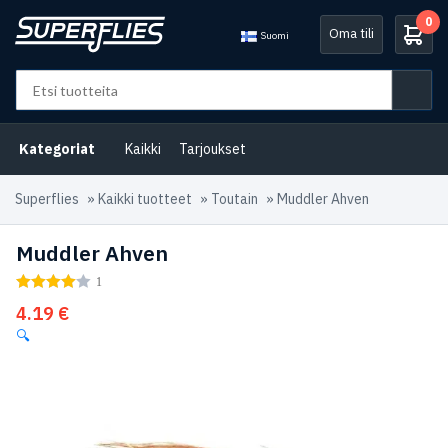
0
Oma tili
Suomi
Kategoriat
Kaikki
Tarjoukset
Superflies
»
Kaikki tuotteet
»
Toutain
»
Muddler Ahven
Muddler Ahven
1
4.19
€
🔍