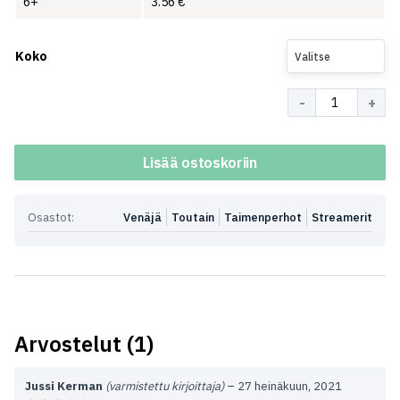
6+
3.56
€
Koko
Valitse
Määrä
Lisää ostoskoriin
Osastot:
Venäjä
Toutain
Taimenperhot
Streamerit
Arvostelut (1)
Jussi Kerman
(varmistettu kirjoittaja)
–
27 heinäkuun, 2021