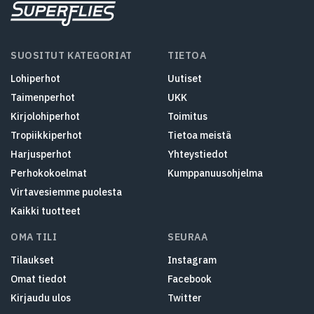
SUOSITUT KATEGORIAT
TIETOA
Lohiperhot
Uutiset
Taimenperhot
UKK
Kirjolohiperhot
Toimitus
Tropiikkiperhot
Tietoa meistä
Harjusperhot
Yhteystiedot
Perhokokoelmat
Kumppanuusohjelma
Virtavesiemme puolesta
Kaikki tuotteet
OMA TILI
SEURAA
Tilaukset
Instagram
Omat tiedot
Facebook
Kirjaudu ulos
Twitter