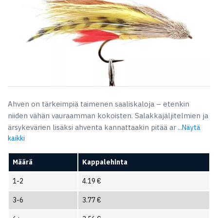
Ahven on tärkeimpiä taimenen saaliskaloja – etenkin
niiden vähän vauraamman kokoisten. Salakkajäljitelmien ja
ärsykevärien lisäksi ahventa kannattaakin pitää ar
...Näytä
kaikki
Määrä
Kappalehinta
1-2
4.19
€
3-6
3.77
€