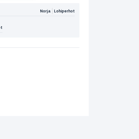
Norja
Lohiperhot
et