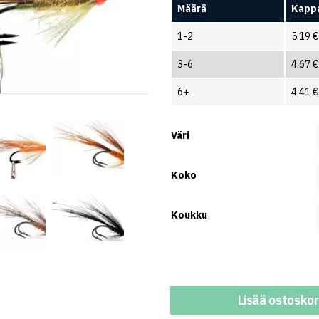
Määrä
Kappa
1-2
5.19
€
3-6
4.67
€
6+
4.41
€
Väri
Koko
Koukku
Määrä
Lisää ostoskor