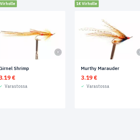
Virholle
1€ Virholle
Girnel Shrimp
Murthy Marauder
3.19
€
3.19
€
Varastossa
Varastossa