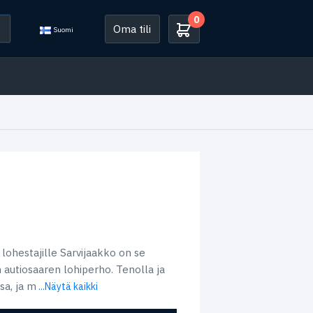
0
Oma tili
Suomi
lohestajille Sarvijaakko on se
n autiosaaren lohiperho. Tenolla ja
a, ja m
...Näytä kaikki