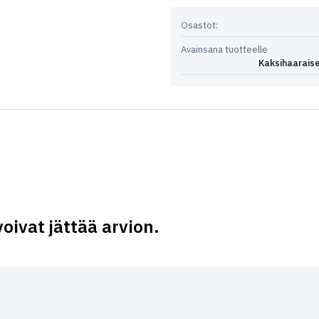
Osastot:
Avainsana tuotteelle
Kaksihaarais
voivat jättää arvion.