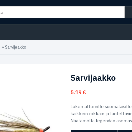
»
Sarvijaakko
Sarvijaakko
5.19
€
Lukemattomille suomalaisille 
kaikkein rakkain ja luotettavi
Näätämöllä legendan asemass