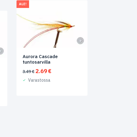
ALE!
Aurora Cascade
tuntosarvilla
Alkuperäinen
Nykyinen
2.69
€
3.49
€
hinta
hinta
Varastossa
oli:
on:
3.49 €.
2.69 €.