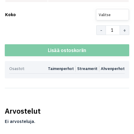
Koko
Valitse
Määrä
Lisää ostoskoriin
Osastot:
Taimenperhot
Streamerit
Ahvenperhot
Arvostelut
Ei arvosteluja.