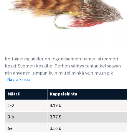
Keltainen spuddler on legendaarinen taimen streameri
Keski-Suomen koskille. Perhon väritys tuntuu kelpaavan
niin ahvenen, simpun kuin miltei minkä vain muun pik
...Näytä kaikki
Määrä
Kappalehinta
1-2
4.19
€
3-6
3.77
€
6+
3.56
€