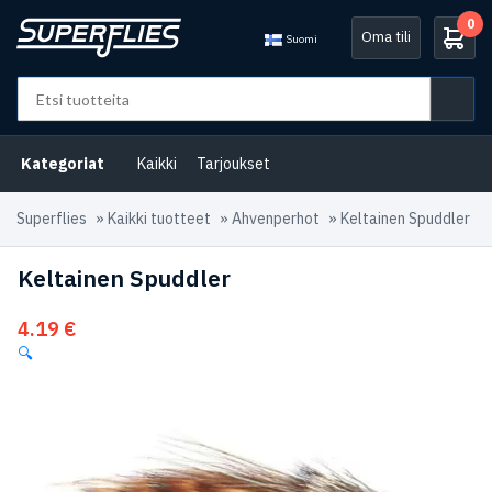
0
Oma tili
Suomi
Kategoriat
Kaikki
Tarjoukset
Superflies
»
Kaikki tuotteet
»
Ahvenperhot
»
Keltainen Spuddler
Keltainen Spuddler
4.19
€
🔍