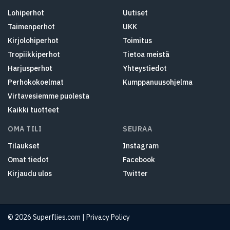
Lohiperhot
Uutiset
Taimenperhot
UKK
Kirjolohiperhot
Toimitus
Tropiikkiperhot
Tietoa meistä
Harjusperhot
Yhteystiedot
Perhokokoelmat
Kumppanuusohjelma
Virtavesiemme puolesta
Kaikki tuotteet
OMA TILI
SEURAA
Tilaukset
Instagram
Omat tiedot
Facebook
Kirjaudu ulos
Twitter
© 2026 Superflies.com |
Privacy Policy