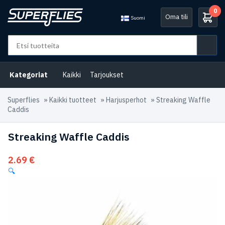
0
Oma tili
Suomi
Kategoriat
Kaikki
Tarjoukset
Superflies
»
Kaikki tuotteet
»
Harjusperhot
»
Streaking Waffle
Caddis
Streaking Waffle Caddis
2.69
€
🔍