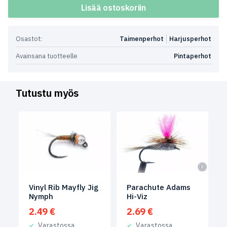
Lisää ostoskoriin
Osastot:
Taimenperhot
Harjusperhot
Avainsana tuotteelle
Pintaperhot
Tutustu myös
Vinyl Rib Mayfly Jig
Parachute Adams
Nymph
Hi-Viz
2.49
€
2.69
€
Varastossa
Varastossa