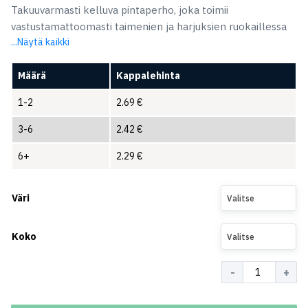
Takuuvarmasti kelluva pintaperho, joka toimii
vastustamattoomasti taimenien ja harjuksien ruokaillessa
...Näytä kaikki
Määrä
Kappalehinta
1-2
2.69
€
3-6
2.42
€
6+
2.29
€
Väri
Valitse
Koko
Valitse
Määrä