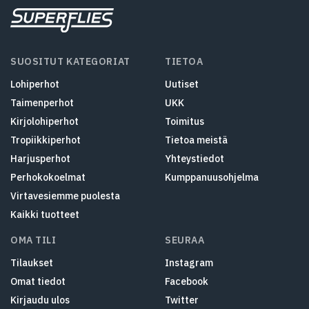
SUOSITUT KATEGORIAT
TIETOA
Lohiperhot
Uutiset
Taimenperhot
UKK
Kirjolohiperhot
Toimitus
Tropiikkiperhot
Tietoa meistä
Harjusperhot
Yhteystiedot
Perhokokoelmat
Kumppanuusohjelma
Virtavesiemme puolesta
Kaikki tuotteet
OMA TILI
SEURAA
Tilaukset
Instagram
Omat tiedot
Facebook
Kirjaudu ulos
Twitter