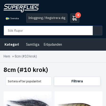
0
Inloggning / Registrera dig
Svenska
Kategori
Samtliga
Erbjudanden
Hem
»
8cm (#10 krok)
8cm (#10 krok)
Filtrera
Sortera efter popularitet