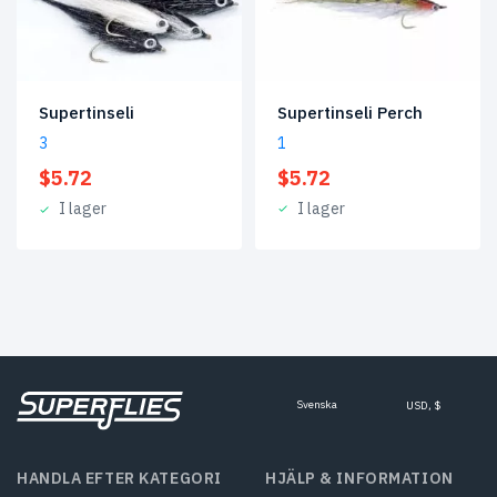
Supertinseli Perch
Supertinseli
1
3
$
5.72
$
5.72
I lager
I lager
Svenska
USD, $
HANDLA EFTER KATEGORI
HJÄLP & INFORMATION