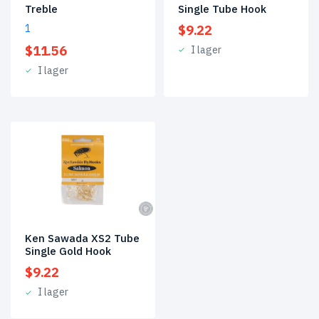
Treble
Single Tube Hook
1
$
9.22
$
11.56
I lager
I lager
Ken Sawada XS2 Tube
Single Gold Hook
$
9.22
I lager