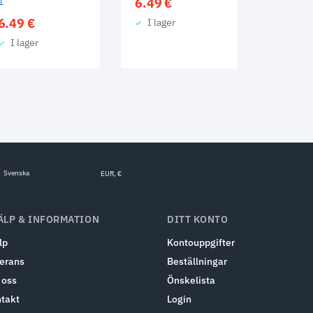
1
6.49
€
6.49
€
I lager
I lager
Svenska
EUR, €
ÄLP & INFORMATION
DITT KONTO
lp
Kontouppgifter
erans
Beställningar
oss
Önskelista
takt
Login