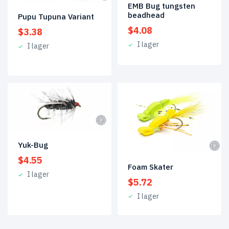
EMB Bug tungsten
beadhead
Pupu Tupuna Variant
$
4.08
$
3.38
I lager
I lager
Yuk-Bug
$
4.55
Foam Skater
I lager
$
5.72
I lager