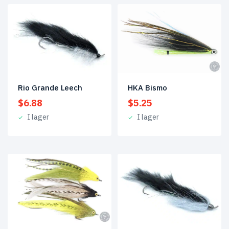
HKA Bismo
Rio Grande Leech
$
5.25
$
6.88
I lager
I lager