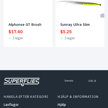
Alphonse GT Brush
Sunray Ultra Slim
$
17.40
$
5.25
I lager
I lager
Svenska
USD, $
HANDLA EFTER KATEGORI
HJÄLP & INFORMATION
Laxflugor
Hjälp