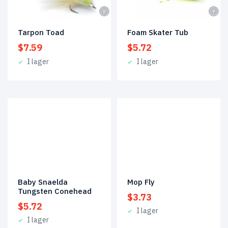
Tarpon Toad
Foam Skater Tub
$
7.59
$
5.72
I lager
I lager
Baby Snaelda
Mop Fly
Tungsten Conehead
$
3.73
$
5.72
I lager
I lager