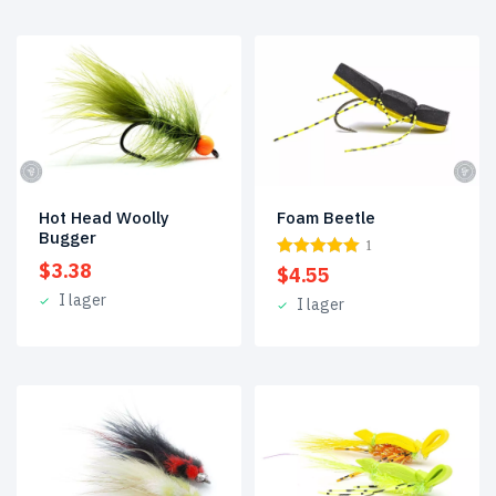
Hot Head Woolly
Foam Beetle
Bugger
1
$
3.38
$
4.55
I lager
I lager