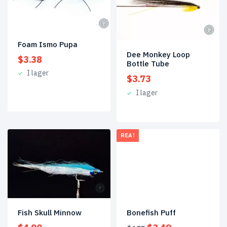
Foam Ismo Pupa
Dee Monkey Loop
$
3.38
Bottle Tube
I lager
$
3.73
I lager
REA!
Fish Skull Minnow
Bonefish Puff