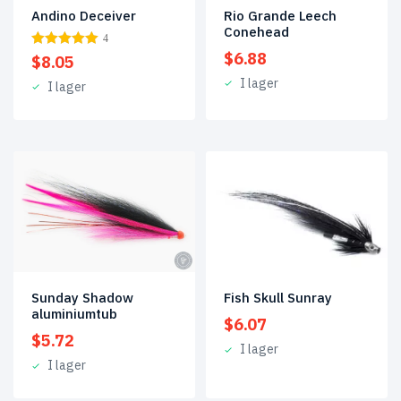
Andino Deceiver
Rio Grande Leech
Conehead
4
$
6.88
$
8.05
I lager
I lager
Sunday Shadow
Fish Skull Sunray
aluminiumtub
$
6.07
$
5.72
I lager
I lager