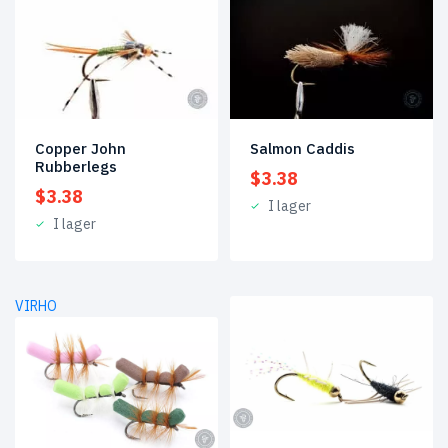
Copper John
Salmon Caddis
Rubberlegs
$
3.38
$
3.38
I lager
I lager
VIRHO