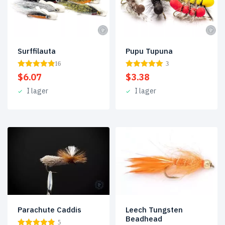
Surffilauta
Pupu Tupuna
16
3
$
6.07
$
3.38
I lager
I lager
Parachute Caddis
Leech Tungsten
Beadhead
5