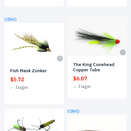
VIRHO
The King Conehead
Copper Tube
Fish Mask Zonker
$
6.07
$
5.72
I lager
I lager
VIRHO