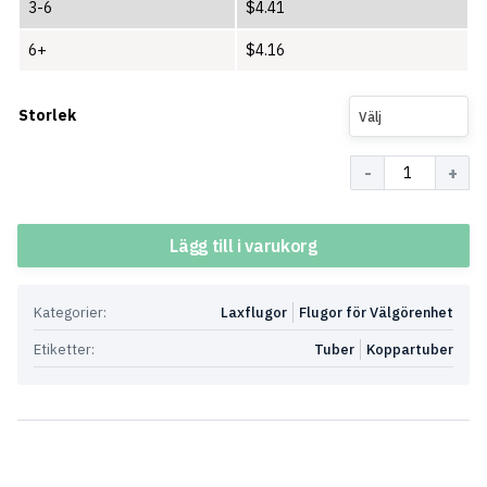
3-6
$
4.41
6+
$
4.16
Storlek
Välj
Antal
Lägg till i varukorg
Kategorier:
Laxflugor
Flugor för Välgörenhet
Etiketter:
Tuber
Koppartuber