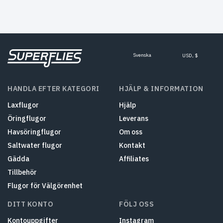
Svenska
USD, $
HANDLA EFTER KATEGORI
HJÄLP & INFORMATION
Laxflugor
Hjälp
Öringflugor
Leverans
Havsöringflugor
Om oss
Saltwater flugor
Kontakt
Gädda
Affiliates
Tillbehör
Flugor för Välgörenhet
DITT KONTO
FÖLJ OSS
Kontouppgifter
Instagram