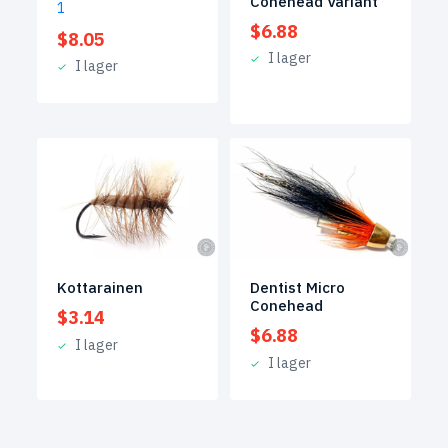
Conehead Variant
1
$
6.88
$
8.05
I lager
I lager
Kottarainen
Dentist Micro
Conehead
$
3.14
$
6.88
I lager
I lager