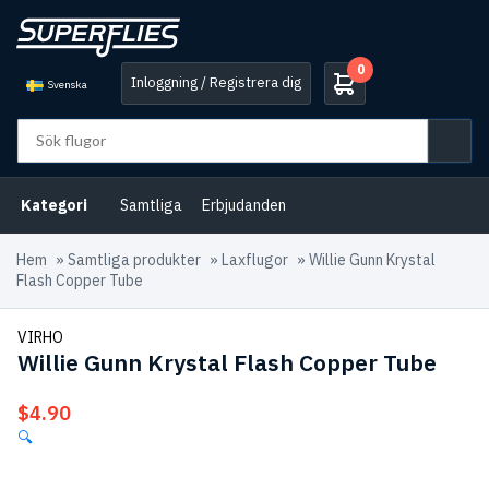
0
Inloggning / Registrera dig
Svenska
Kategori
Samtliga
Erbjudanden
Hem
»
Samtliga produkter
»
Laxflugor
»
Willie Gunn Krystal
Flash Copper Tube
VIRHO
Willie Gunn Krystal Flash Copper Tube
$
4.90
🔍