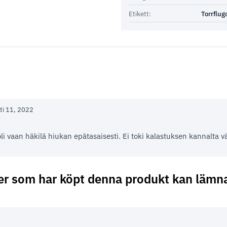
Etikett:
Torrflug
ti 11, 2022
oli vaan häkilä hiukan epätasaisesti. Ei toki kalastuksen kannalta vä
er som har köpt denna produkt kan lämn