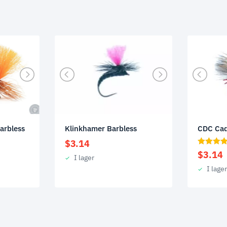
arbless
Klinkhamer Barbless
CDC Cad
$
3.14
$
3.14
I lager
I lage