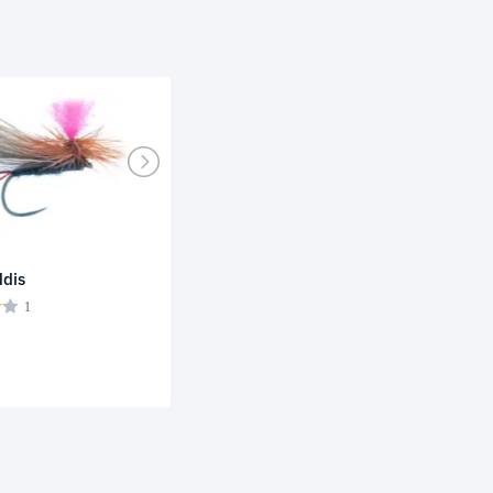
dis
1
r