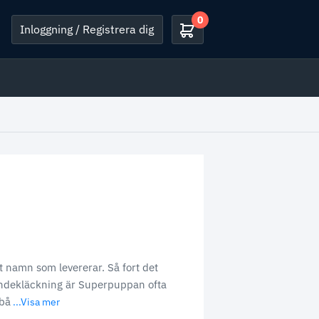
0
Inloggning / Registrera dig
 namn som levererar. Så fort det
ändekläckning är Superpuppan ofta
 bå
...Visa mer