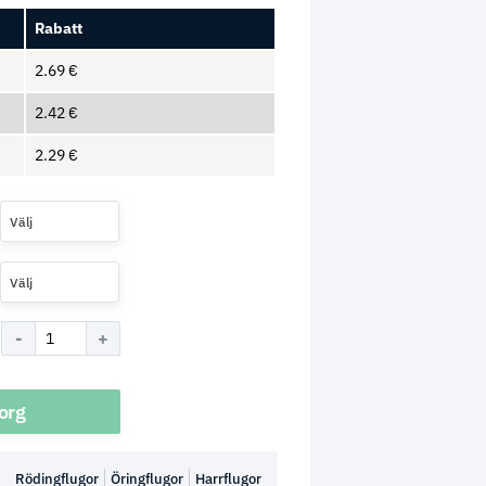
Rabatt
2.69
€
2.42
€
2.29
€
Välj
Välj
korg
Rödingflugor
Öringflugor
Harrflugor