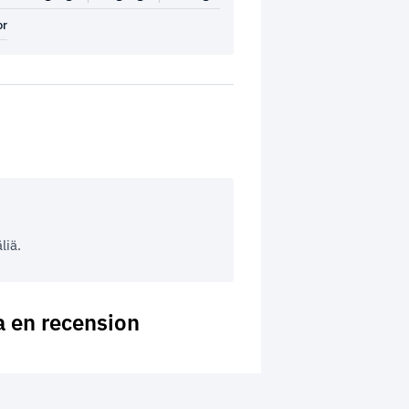
or
liä.
a en recension