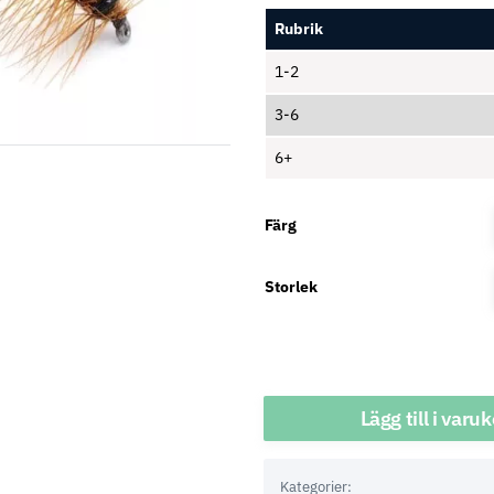
Rubrik
1-2
3-6
6+
Färg
Storlek
Antal
Lägg till i varu
Kategorier: