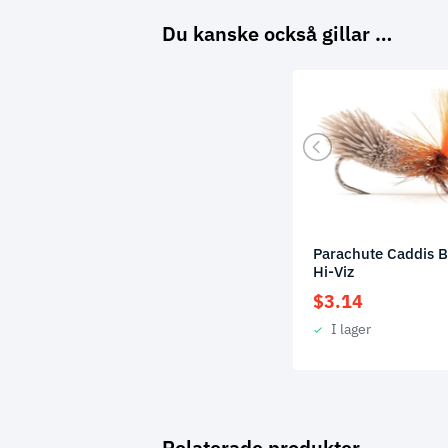
Du kanske också gillar …
Parachute Caddis B
Hi-Viz
$
3.14
I lager
Relaterade produkter