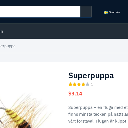
Svenska
en
perpuppa
Superpuppa
1
$
3.14
Superpuppa – en fluga med ett
finns minsta tecken på nattsl
vårt förstaval. Flugan är klippt