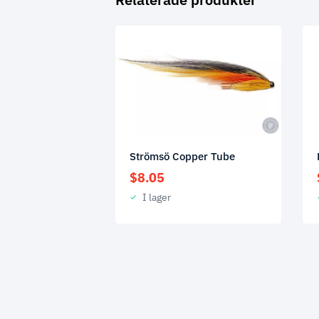
Strömsö Copper Tube
$
8.05
I lager