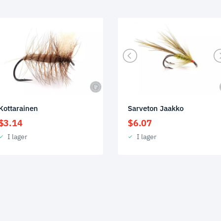
Kottarainen
Sarveton Jaakko
$
3.14
$
6.07
I lager
I lager