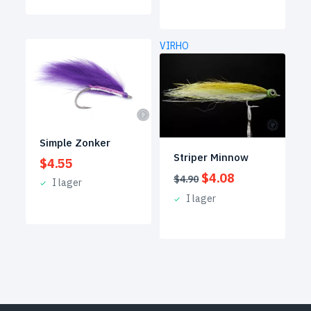
VIRHO
REA!
Simple Zonker
Striper Minnow
$
4.55
Det
Det
$
4.08
$
4.90
I lager
ursprungliga
nuvarande
I lager
priset
priset
var:
är:
$4.90.
$4.08.