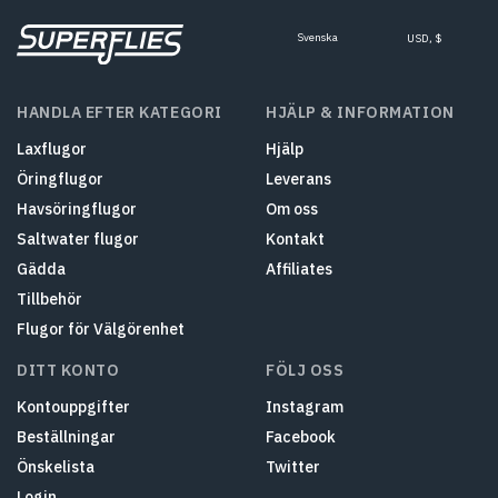
Svenska
USD, $
HANDLA EFTER KATEGORI
HJÄLP & INFORMATION
Laxflugor
Hjälp
Öringflugor
Leverans
Havsöringflugor
Om oss
Saltwater flugor
Kontakt
Gädda
Affiliates
Tillbehör
Flugor för Välgörenhet
DITT KONTO
FÖLJ OSS
Kontouppgifter
Instagram
Beställningar
Facebook
Önskelista
Twitter
Login