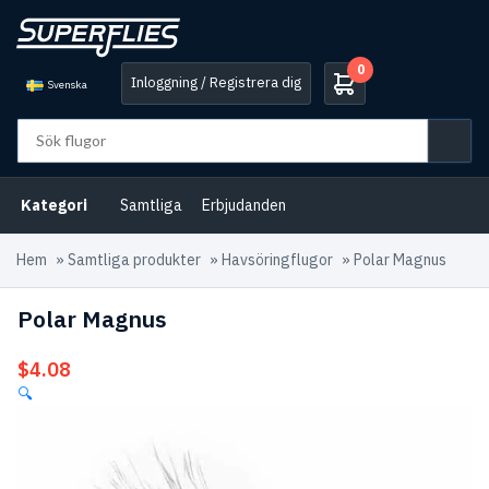
0
Inloggning / Registrera dig
Svenska
Kategori
Samtliga
Erbjudanden
Hem
»
Samtliga produkter
»
Havsöringflugor
»
Polar Magnus
Polar Magnus
$
4.08
🔍