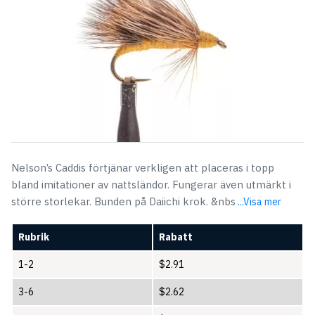
Nelson’s Caddis förtjänar verkligen att placeras i topp
bland imitationer av nattsländor. Fungerar även utmärkt i
större storlekar. Bunden på Daiichi krok. &nbs
...Visa mer
Rubrik
Rabatt
1-2
$
2.91
3-6
$
2.62