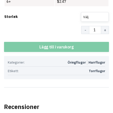
6+
$
2.47
Storlek
Välj
Antal
Lägg till i varukorg
Kategorier:
Öringflugor
Harrflugor
Etikett:
Torrflugor
Recensioner