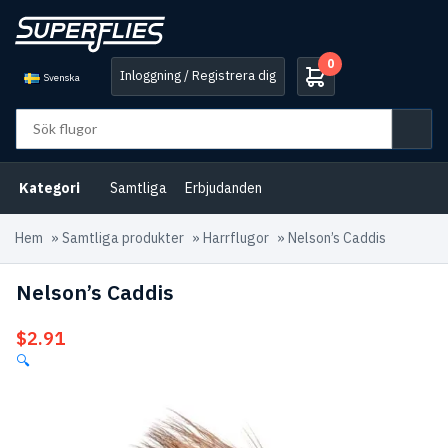
0
Inloggning / Registrera dig
Svenska
Kategori
Samtliga
Erbjudanden
Hem
»
Samtliga produkter
»
Harrflugor
»
Nelson’s Caddis
Nelson’s Caddis
$
2.91
🔍