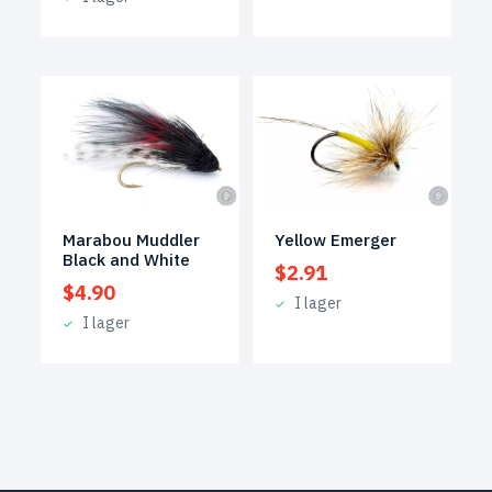
Marabou Muddler
Yellow Emerger
Black and White
$
2.91
$
4.90
I lager
I lager