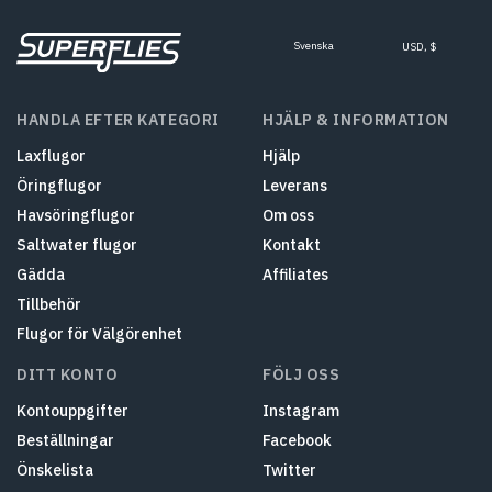
Svenska
USD, $
HANDLA EFTER KATEGORI
HJÄLP & INFORMATION
Laxflugor
Hjälp
Öringflugor
Leverans
Havsöringflugor
Om oss
Saltwater flugor
Kontakt
Gädda
Affiliates
Tillbehör
Flugor för Välgörenhet
DITT KONTO
FÖLJ OSS
Kontouppgifter
Instagram
Beställningar
Facebook
Önskelista
Twitter