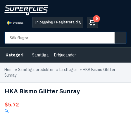
0
Inloggning / Registrera dig
Svenska
Kategori
Samtliga
Erbjudanden
Hem
»
Samtliga produkter
»
Laxflugor
»
HKA Bismo Glitter
Sunray
HKA Bismo Glitter Sunray
$
5.72
🔍