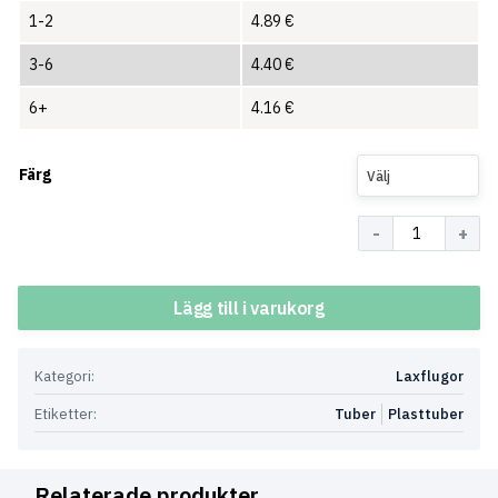
1-2
4.89
€
3-6
4.40
€
6+
4.16
€
Färg
Välj
Antal
Lägg till i varukorg
Kategori:
Laxflugor
Etiketter:
Tuber
Plasttuber
Relaterade produkter