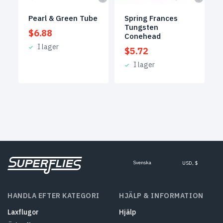
Pearl & Green Tube
Spring Frances
Tungsten
$
6.88
Conehead
I lager
$
5.72
I lager
Svenska
USD, $
HANDLA EFTER KATEGORI
HJÄLP & INFORMATION
Laxflugor
Hjälp