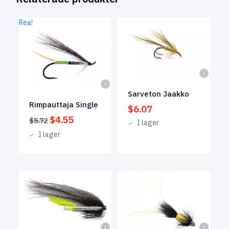
Rea!
Sarveton Jaakko
Rimpauttaja Single
$
6.07
Det
Det
$
4.55
$
5.72
I lager
ursprungliga
nuvarande
I lager
priset
priset
var:
är:
$5.72.
$4.55.