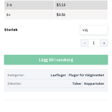
3-6
$
5.14
6+
$
4.86
Storlek
Välj
Antal
Lägg till i varukorg
Kategorier:
Laxflugor
Flugor för Välgörenhet
Etiketter:
Tuber
Koppartuber