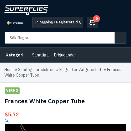
0
Inloggning / Registrera dig
Svenska
Kategori
Samtliga
Erbjudanden
Hem
»
Samtliga produkter
»
Flugor för Välgörenhet
»
Frances
White Copper Tube
VIRHO
Frances White Copper Tube
$
5.72
🔍