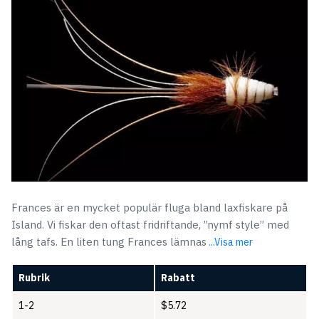
Frances är en mycket populär fluga bland laxfiskare på
Island. Vi fiskar den oftast fridriftande, ”nymf style” med
lång tafs. En liten tung Frances lämnas
...Visa mer
Rubrik
Rabatt
1-2
$
5.72