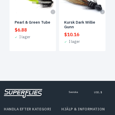
Pearl & Green Tube
Kursk Dark Willie
Gunn
$
6.88
$
10.16
I lager
I lager
Svenska
USD, $
HANDLA EFTER KATEGORI
HJÄLP & INFORMATION