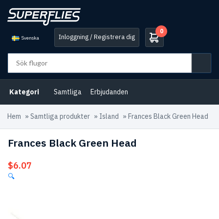
0
Inloggning / Registrera dig
Svenska
Kategori
Samtliga
Erbjudanden
Hem
»
Samtliga produkter
»
Island
»
Frances Black Green Head
Frances Black Green Head
$
6.07
🔍