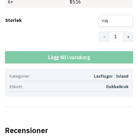
6+
$
5.16
Storlek
Välj
Antal
Lägg till i varukorg
Kategorier:
Laxflugor
Island
Etikett:
Dubbelkrok
Recensioner