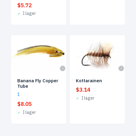
$
5.72
I lager
Banana Fly Copper
Kottarainen
Tube
$
3.14
1
I lager
$
8.05
I lager