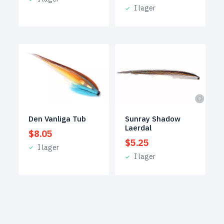
I lager
Den Vanliga Tub
Sunray Shadow
Laerdal
$
8.05
$
5.25
I lager
I lager