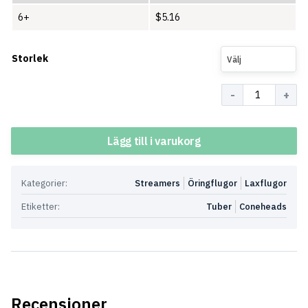
6+
$
5.16
Storlek
Välj
Antal
Lägg till i varukorg
Kategorier:
Streamers
Öringflugor
Laxflugor
Etiketter:
Tuber
Coneheads
Recensioner