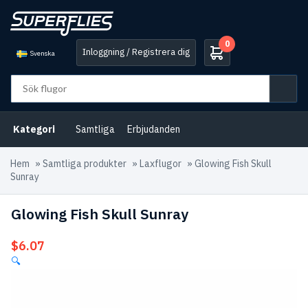
0
Inloggning / Registrera dig
Svenska
Kategori
Samtliga
Erbjudanden
Hem
»
Samtliga produkter
»
Laxflugor
»
Glowing Fish Skull
Sunray
Glowing Fish Skull Sunray
$
6.07
🔍