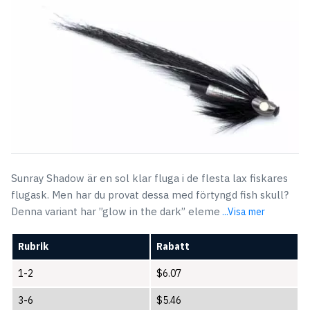
Sunray Shadow är en sol klar fluga i de flesta lax fiskares
flugask. Men har du provat dessa med förtyngd fish skull?
Denna variant har ”glow in the dark” eleme
...Visa mer
Rubrik
Rabatt
1-2
$
6.07
3-6
$
5.46