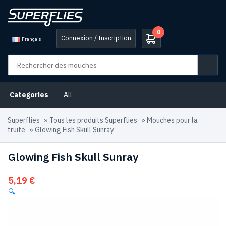
0
Connexion / Inscription
Français
Categories
All
Superflies
»
Tous les produits Superflies
»
Mouches pour la
truite
»
Glowing Fish Skull Sunray
Glowing Fish Skull Sunray
5,19
€
🔍