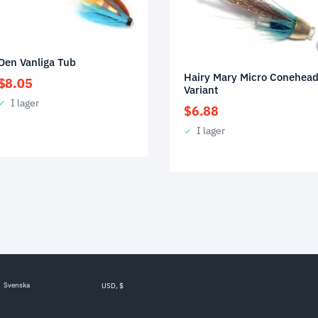
Den Vanliga Tub
Hairy Mary Micro Conehea
$
8.05
Variant
I lager
$
6.88
I lager
Svenska
USD, $