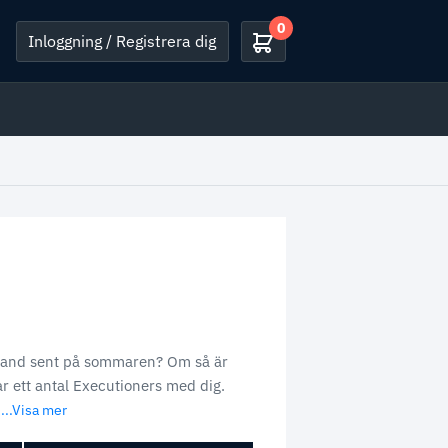
0
Inloggning / Registrera dig
ssland sent på sommaren? Om så är
ar ett antal Executioners med dig.
...Visa mer