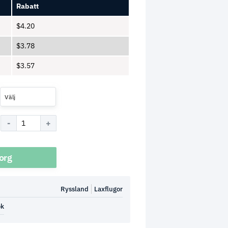
Rabatt
$
4.20
$
3.78
$
3.57
Välj
korg
Ryssland
Laxflugor
ok