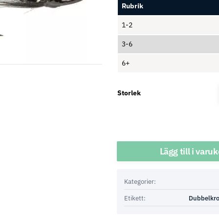
Rubrik
1-2
3-6
6+
Storlek
Antal
Lägg till i varu
Kategorier:
Etikett:
Dubbelkr