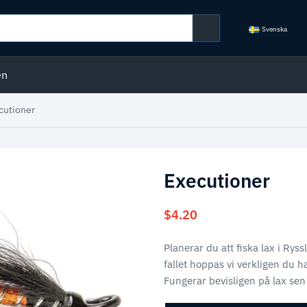
Svenska
en
cutioner
Executioner
$
4.20
Planerar du att fiska lax i Ry
fallet hoppas vi verkligen du h
Fungerar bevisligen på lax sen