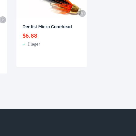
Dentist Micro Conehead
d
$
6.88
I lager