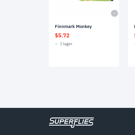
Finnmark Monkey
$
5.72
I lager