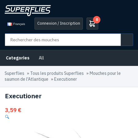
0
Connexion / Inscription
Français
Categories
All
Superflies
»
Tous les produits Superflies
»
Mouches pour le
saumon de l'Atlantique
»
Executioner
Executioner
3,59
€
🔍