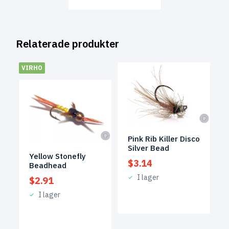
Relaterade produkter
VIRHO
Pink Rib Killer Disco
Silver Bead
Yellow Stonefly
$
3.14
Beadhead
I lager
$
2.91
I lager