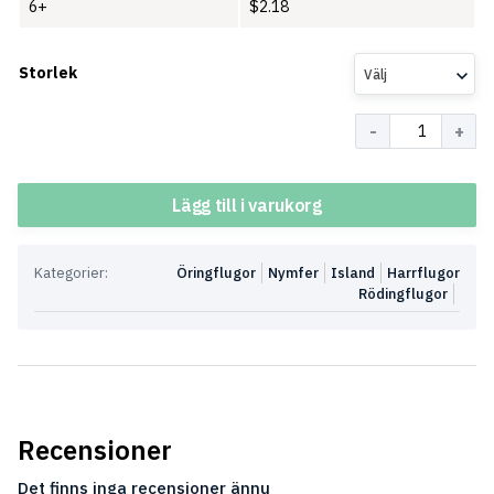
6+
$
2.18
Storlek
Välj
Antal
Lägg till i varukorg
Kategorier:
Öringflugor
Nymfer
Island
Harrflugor
Rödingflugor
Recensioner
Det finns inga recensioner ännu