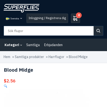
0
Inloggning / Registrera dig
Svenska
Kategori
Samtliga
Erbjudanden
Hem
»
Samtliga produkter
»
Harrflugor
»
Blood Midge
Blood Midge
$
2.56
🔍