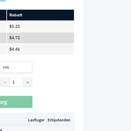
 mer
Rabatt
$
5.25
$
4.72
$
4.46
Välj
korg
Laxflugor
Erbjudanden
er