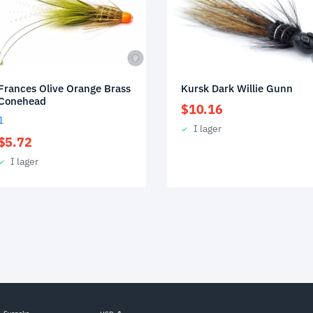
Frances Olive Orange Brass
Kursk Dark Willie Gunn
Conehead
$
10.16
1
I lager
$
5.72
I lager