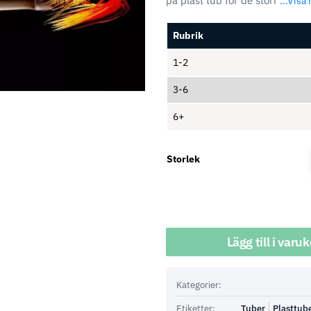
på plast tub för de störr
...Visa
Rubrik
1-2
3-6
6+
Storlek
Antal
Lägg till i varu
Kategorier:
Etiketter:
Tuber
Plasttub