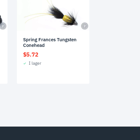
Spring Frances Tungsten
Conehead
$
5.72
I lager