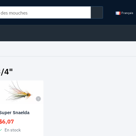
Français
3/4"
Super Snaelda
$
6,07
En stock