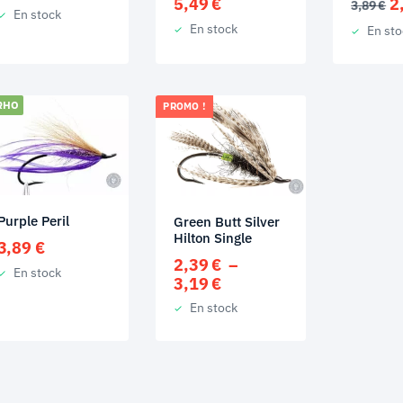
L
5,49
€
2
prix
prix
3,89
€
En stock
p
initial
actuel
En stock
En sto
in
était :
est :
ét
4,89 €.
0,99 €.
3
RHO
PROMO !
Purple Peril
Green Butt Silver
Hilton Single
3,89
€
2,39
€
–
En stock
Plage
3,19
€
de
En stock
prix :
2,39 €
à
3,19 €