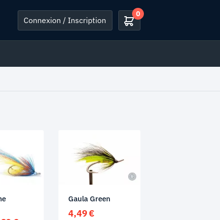
0
Connexion / Inscription
me
Gaula Green
r
4,49
€