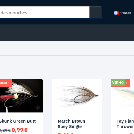
Français
VIRHO
OMO !
PROMO !
Skunk Green Butt
March Brown
Tay Fla
Spey Single
Throwe
Le
Le
0,99
€
4,89
€